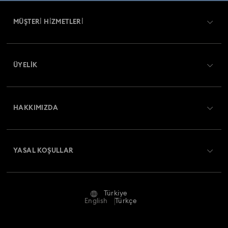
MÜŞTERİ HİZMETLERİ
Müşteri Hizmetlerine Genel Bakış
ÜYELIK
Sipariş Takibi
Kayıt
Nakliye
HAKKIMIZDA
Swarovski Club
İade ve Değişim
Swarovski Hakkında
Bize Ulaşın
YASAL KOŞULLAR
İşler & Kariyer
Ölçü rehberi
Kullanım Koşulları
Alumni Community
Türkiye
Mağaza Bilgileri
Ön bilgilendirme koşulları
English
Türkçe
Profesyoneller İçin
Gizlilik politikası