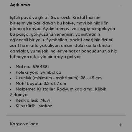
Açıklama
Işıltılı pavé ve şık bir Swarovski Kristal İnci’nin
birleşimiyle parıldayan bu kolye, mavi bir hilali ön
plana çıkarıyor. Aydınlanmayı ve sezgiyi simgeleyen
bu parça, gökyüzünün enerjisini yansıtmanın
eğlenceli bir yolu. Symbolica, pozitif enerjinin özünü
Yurtiçi Kargo ve Koley Gelsin- Kolay Gelsin & Yurtiçi
zarif formlarla yakalıyor; anlam dolu ikonlar kristal
Kargo
damlalar, yumuşak inciler ve nazar boncuğunun o hiç
bitmeyen etkisiyle bir araya geliyor.
Pazartesiden cumaya saat 13.00’a (TRT) kadar
verilen siparişler aynı iş gününde işleme alınır ve
Mal no.: 5754381
Swarovski kristali, nazik davranılması gereken hassas
gönderilir.
Koleksiyon: Symbolica
bir malzemedir. Swarovski ürününüzün uzun bir süre
Standart teslimat süresi: İşleme ve gönderimden
Uzunluk (minimum - maksimum): 38 - 45 cm
boyunca ilk günkü görünümünü korumak ve hasar
sonra 2-3 iş günü
Motif boyutu: 3.3 x 1.7 cm
almasını önlemek için lütfen aşağıdaki tavsiyeleri
Standart gönderim ücreti: 99 TL
Malzeme: Kristaller, Rodyum kaplama, Kübik
inceleyin:
Ücretsiz standart gönderim için alt limit: 4000 TL
Zirkonya
Renk ailesi: Mavi
Takılar ve Saatler:
Hafta sonları ve resmi tatillerde verilen siparişler bir
Klips türü: Istakoz
Çizilmeleri önlemek için takılarınızı orijinal
sonraki iş gününde işleme alınır ve gönderilir.
ambalajında veya yumuşak bir kese içinde saklayın.
Swarovski, posta kutularına veya Askeri Postane/Filo
Suyla temas ettirmeyin.
Kargo ve iade
Postanesi (APO/FPO) adreslerine teslimat
Metale zarar verebileceği ve kaplamanın ömrünü
yapamamaktadır. Nihai ödeme alınana dek ürünler
kısaltabileceği, ayrıca renk bozulmalarına ve kristal