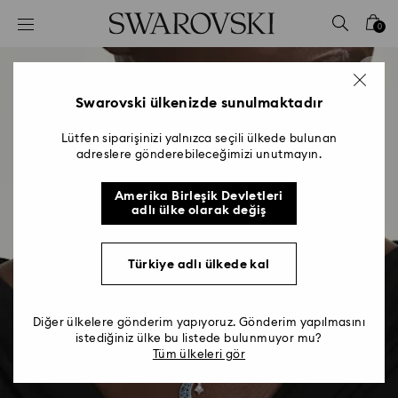
Accesskeys list
0
0 - Header
1 - Main content
2 - Footer
Swarovski ülkenizde sunulmaktadır
Lütfen siparişinizi yalnızca seçili ülkede bulunan
adreslere gönderebileceğimizi unutmayın.
Amerika Birleşik Devletleri
adlı ülke olarak değiş
Türkiye adlı ülkede kal
Diğer ülkelere gönderim yapıyoruz. Gönderim yapılmasını
istediğiniz ülke bu listede bulunmuyor mu?
Tüm ülkeleri gör