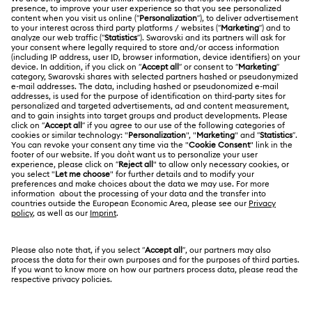
Kayıt
Nakliye
HAKKIMIZDA
Swarovski Club
İade ve Değişim
Swarovski Hakkında
Bize Ulaşın
YASAL KOŞULLAR
İşler & Kariyer
Ölçü rehberi
Kullanım Koşulları
Alumni Community
Türkiye
Mağaza Bilgileri
Ön bilgilendirme koşulları
English
Türkçe
Profesyoneller İçin
Gizlilik politikası
Site Haritası
Çerez Onayı
Swarovski Created Diamonds
Hizmet sağlayıcı
Kristallwelten
Telif Hakkı © 2026 Swarovski. Tüm hakları saklıdır.
REACH hakkında bilgi