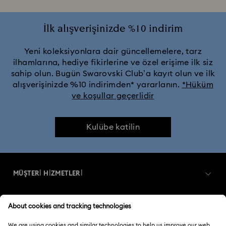
İlk alışverişinizde %10 indirim
Yeni koleksiyonlara dair güncellemelere, tarz
ilhamlarına, hediye fikirlerine ve özel erişime ilk siz
sahip olun. Bugün Swarovski Club’a kayıt olun ve ilk
alışverişinizde %10 indirimden* yararlanın.
*Hüküm
ve koşullar geçerlidir
Kulübe katilin
MÜŞTERİ HİZMETLERİ
Müşteri Hizmetlerine Genel Bakış
ÜYELIK
Sipariş Takibi