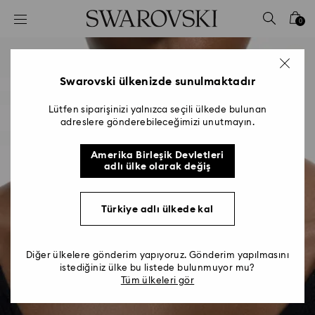
Accesskeys list
0
0 - Header
1 - Main content
2 - Footer
Swarovski ülkenizde sunulmaktadır
Lütfen siparişinizi yalnızca seçili ülkede bulunan
adreslere gönderebileceğimizi unutmayın.
Amerika Birleşik Devletleri
adlı ülke olarak değiş
Türkiye adlı ülkede kal
Diğer ülkelere gönderim yapıyoruz. Gönderim yapılmasını
istediğiniz ülke bu listede bulunmuyor mu?
Tüm ülkeleri gör