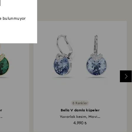
ede bulunmuyor
8 Renkler
er
Bella V damla küpeler
..
Yuvarlak kesim, Mavi...
4.990 ₺