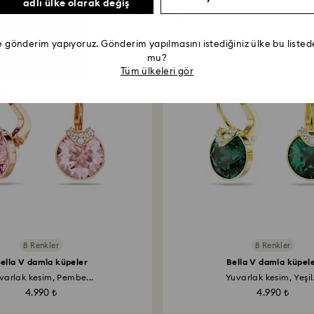
adlı ülke olarak değiş
Şu ürünleri de beğenebilirsiniz
e gönderim yapıyoruz. Gönderim yapılmasını istediğiniz ülke bu list
mu?
Tüm ülkeleri gör
8 Renkler
8 Renkler
ella V damla küpeler
Bella V damla küpel
varlak kesim, Pembe...
Yuvarlak kesim, Yeşil.
4.990 ₺
4.990 ₺