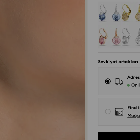
Sevkiyat ortakları
Adres
Onl
Find i
Mağaza