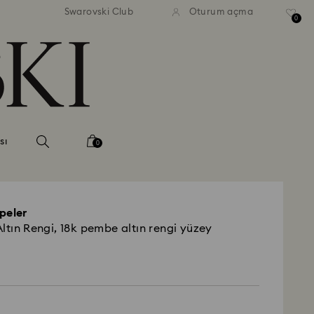
Swarovski Club
Oturum açma
0
sı
0
peler
ltın Rengi, 18k pembe altın rengi yüzey