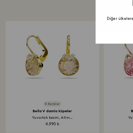
Diğer ülkeler
8 Renkler
Bella V damla küpeler
B
Yuvarlak kesim, Altın...
Yu
4.990 ₺