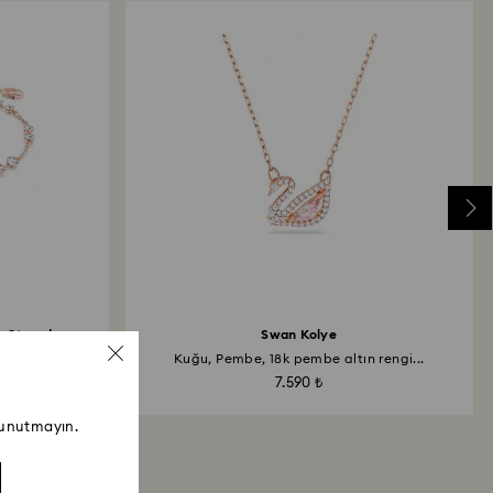
n Strand
Swan Kolye
Kuğu, Pembe, 18k pembe altın rengi...
7.590 ₺
 unutmayın.