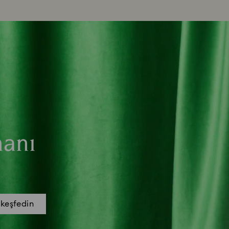
manı
 keşfedin