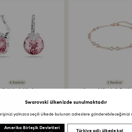
8 Renkler
3 Renkler
ella V damla küpeler
Swarovski Remix Collectio
varlak kesim, Pembe...
Yuvarlak...
Swarovski ülkenizde sunulmaktadır
4.490 ₺
3.990 ₺
arişinizi yalnızca seçili ülkede bulunan adreslere gönderebileceğimizi
Amerika Birleşik Devletleri
Türkiye adlı ülkede kal