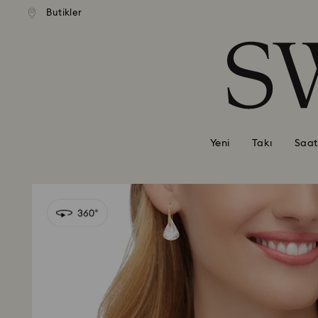
Butikler
Accesskeys list
0 - Header
1 - Main content
2 - Footer
Yeni
Takı
Saat