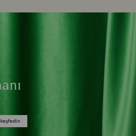
manı
 keşfedin