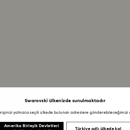
Swarovski ülkenizde sunulmaktadır
arişinizi yalnızca seçili ülkede bulunan adreslere gönderebileceğimizi
Amerika Birleşik Devletleri
Türkiye adlı ülkede kal