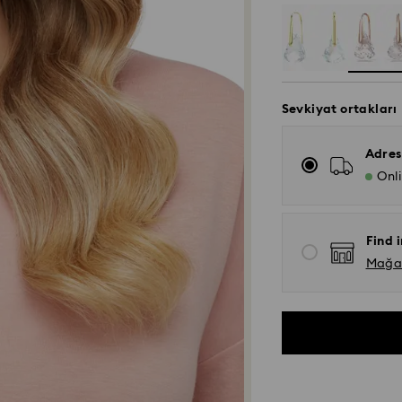
Sevkiyat ortakları
Adres
Onl
Find i
Mağaza