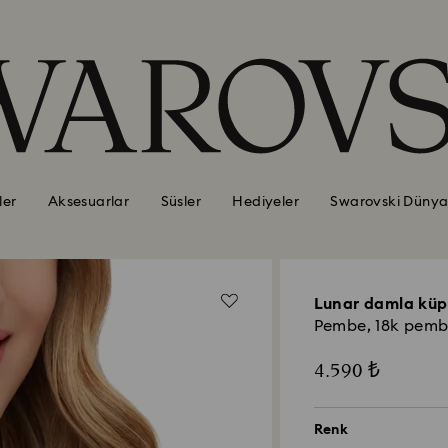
ler
Aksesuarlar
Süsler
Hediyeler
Swarovski Dünya
Lunar damla küp
Pembe, 18k pembe
4.590 ₺
Renk