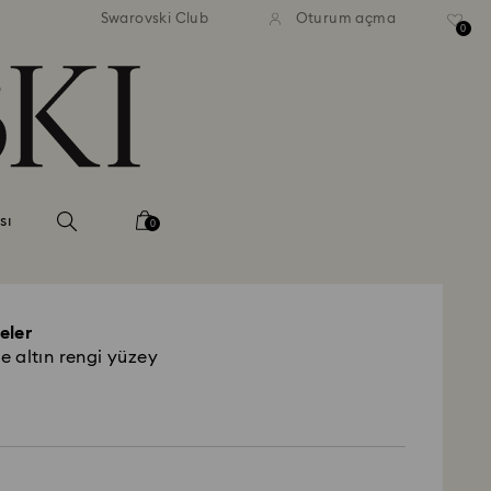
Swarovski Club
Oturum açma
0
sı
0
eler
 altın rengi yüzey