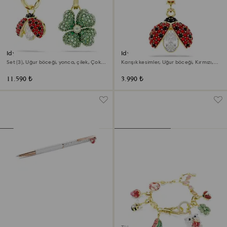
Idyllia damla küpeler
Idyllia Charm
Set (3), Uğur böceği, yonca, çilek, Çok
Karışık kesimler, Uğur böceği, Kırmızı,
renkli, 18k altın rengi yüzey
18k altın rengi yüzey
11.590 ₺
3.990 ₺