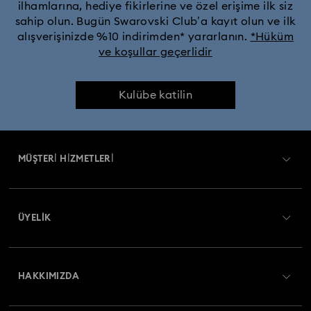
ilhamlarına, hediye fikirlerine ve özel erişime ilk siz
sahip olun. Bugün Swarovski Club’a kayıt olun ve ilk
Cheshire Kedisi Aksesuarları ve Figürinleri
alışverişinizde %10 indirimden* yararlanın.
*Hüküm
ve koşullar geçerlidir
Chroma Koleksiyonu
Constella Koleksiyonu
Kulübe katilin
Curiosa Koleksiyonu
Dextera Koleksiyonu
Disney Classics Koleksiyonu
MÜŞTERİ HİZMETLERİ
Disney Karakterleri ve Disney Hediyeleri
Müşteri Hizmetlerine Genel Bakış
Florere Koleksiyonu
Gema Koleksiyonu
ÜYELIK
Sipariş Takibi
Harmonia Koleksiyonu
Holiday Cheers Koleksiyonu
Kayıt
Nakliye
HAKKIMIZDA
Swarovski Club
Holiday Magic Koleksiyonu
İade ve Değişim
Swarovski Hakkında