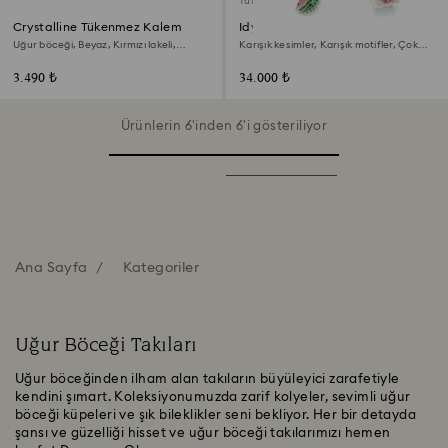
Tükendi
Crystalline Tükenmez Kalem
Idyllia Bileklik
Uğur böceği, Beyaz, Kırmızı lakeli,
Karışık kesimler, Karışık motifler, Çok
pembe altın rengi kaplama
renkli, 18k altın rengi yüzey
3.490 ₺
34.000 ₺
Ürünlerin 6'inden 6'i gösteriliyor
Ana Sayfa
Kategoriler
Uğur Böceği Takıları
Uğur böceğinden ilham alan takıların büyüleyici zarafetiyle
kendini şımart. Koleksiyonumuzda zarif kolyeler, sevimli uğur
böceği küpeleri ve şık bileklikler seni bekliyor. Her bir detayda
şansı ve güzelliği hisset ve uğur böceği takılarımızı hemen