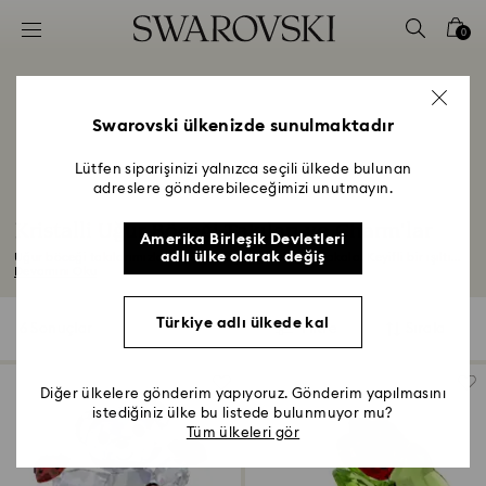
Accesskeys list
0
0 - Header
1 - Main content
2 - Footer
Swarovski ülkenizde sunulmaktadır
3 - Filter
Lütfen siparişinizi yalnızca seçili ülkede bulunan
adreslere gönderebileceğimizi unutmayın.
4 - Search results
Kristalli Uğur Böceği Takıları ve Charm'lar
Amerika Birleşik Devletleri
adlı ülke olarak değiş
Uğur böceği takılarımızla doğanın neşeli güzelliğini yakala. Keyifli bir ışıltı...
Devamını Oku
Türkiye adlı ülkede kal
6 Sonuçlar
Filtre
Sırala
Filtre
Sırala
Diğer ülkelere gönderim yapıyoruz. Gönderim yapılmasını
istediğiniz ülke bu listede bulunmuyor mu?
Tüm ülkeleri gör