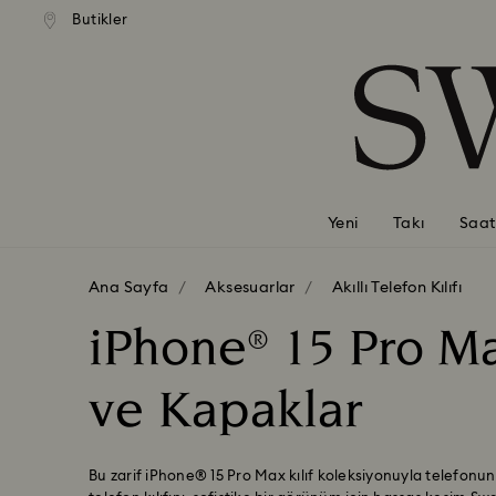
Butikler
Accesskeys list
0 - Header
1 - Main content
2 - Footer
3 - Filter
4 - Search results
Yeni
Takı
Saat
Ana Sayfa
Aksesuarlar
Akıllı Telefon Kılıfı
iPhone® 15 Pro Max
ve Kapaklar
Bu zarif iPhone® 15 Pro Max kılıf koleksiyonuyla telefonun