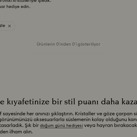
ovski kristalleriyle işledik.
uar hediye edin.
zle
Ürünlerin 0'inden 0'i gösteriliyor
e kıyafetinize bir stil puanı daha kaz
ıf sayesinde her anınızı şıklaştırın. Kristaller ve göze çarpan 
 görünümünüzü aksesuarlarla süslemenin kolay olduğunu kanıtl
asarladık. Şık bir
veya hayran bırakacak
doğum günü hediyesi
den ilham alın.