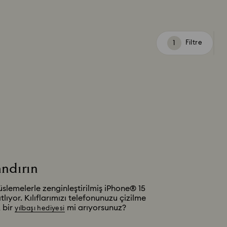
Filtre
Filtre
andırın
süslemelerle zenginleştirilmiş iPhone® 15
ıyor. Kılıflarımızı telefonunuzu çizilme
 bir
mi arıyorsunuz?
yılbaşı hediyesi