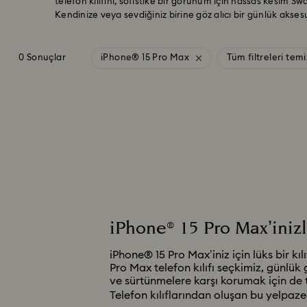
telefon kılıfını, sofistike bir görünüm için hassas kesim Swar
Kendinize veya sevdiğiniz birine göz alıcı bir günlük akses
0 Sonuçlar
iPhone® 15 Pro Max
Tüm filtreleri temi
iPhone® 15 Pro Max’inizl
iPhone® 15 Pro Max’iniz için lüks bir kıl
Pro Max telefon kılıfı seçkimiz, günlük
ve sürtünmelere karşı korumak için de t
Telefon kılıflarından oluşan bu yelpaze