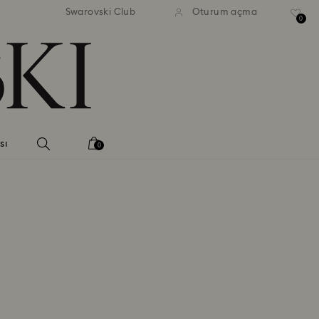
Swarovski Club
Oturum açma
0
sı
0