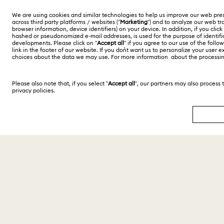
Türkiye
English
Türkçe
Telif Hakkı © 2026 Swarovski. Tüm hakları saklıdır.
SWAROVSKI ve KUĞU (SWAN) logosu, Swarovski
AG'nin tescilli ticari markasıdır.