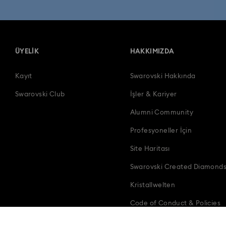
ÜYELIK
HAKKIMIZDA
Kayıt
Swarovski Hakkında
Swarovski Club
İşler & Kariyer
Alumni Community
Profesyoneller İçin
Site Haritası
Swarovski Created Diamond
Kristallwelten
Code of Conduct & Policies