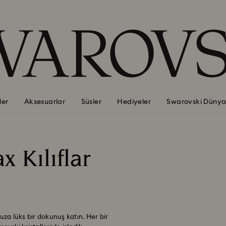
ler
Aksesuarlar
Süsler
Hediyeler
Swarovski Dünya
 Kılıflar
uza lüks bir dokunuş katın. Her bir