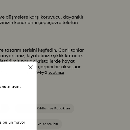
 ve düşmelere karşı koruyucu, dayanıklı
ınızın kenarlarını çepeçevre telefon
e tasarım serisini keşfedin. Canlı tonlar
arıyorsanız, kıyafetinize şıklık katacak
eştirilmiş parlak kristallerde hayat
daş veya partnere çarpıcı bir aksesuar
 favori
veya
bilekliğinizi
saatinizi
 unutmayın.
ları
iPhone® 16 Kılıfları ve Kapakları
ede bulunmuyor
iPhone® 17 Pro Kılıfları ve Kapakları