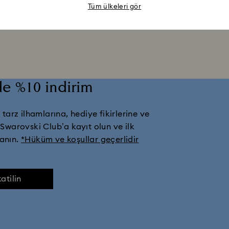
Tüm ülkeleri gör
iPhone® 17 Pro Max Kılıfları ve Kapakları
zde %10 indirim
tarz ilhamlarına, hediye fikirlerine ve
 Swarovski Club’a kayıt olun ve ilk
lanın.
*Hüküm ve koşullar geçerlidir
atilin