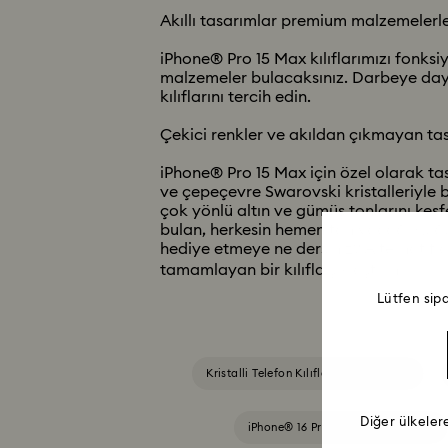
Akıllı tasarımlar premium malzemelerle
iPhone® Pro 15 Max kılıflarımızı fonksi
malzemeler bulacaksınız. Darbeye dayan
kılıflarını tercih edin.
Çekici renkler ve akıldan çıkmayan tas
iPhone® Pro 15 Max için özel olarak tasa
ve çepeçevre Swarovski kristalleriyle be
çok yönlü altın ve gümüş tonlarını keşfe
bulan, herkesin hemen tanıyacağı Kuğu s
hediye etmeye ne dersiniz? Alternatif o
tamamlayan bir kılıfla şıklaştırın.
Lütfen sip
Kristalli Telefon Kılıfları ve Kapakları
Diğer ülkeler
iPhone® 16 Pro Kılıfları ve Kapları