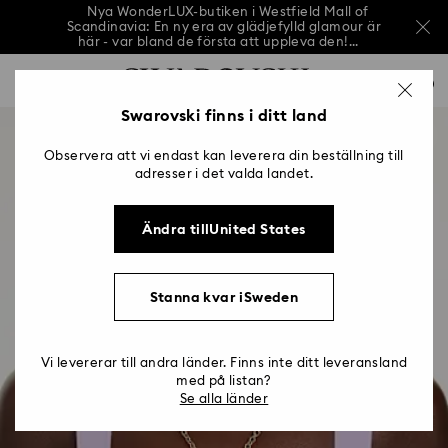
Nya WonderLUX-butiken i Westfield Mall of
Scandinavia: En ny era av glädjefylld glamour är
här - var bland de första att uppleva den!...
Nya WonderLUX-butiken i Westfield Mall of
Lista över åtkomsttangenter
Scandinavia: En ny era av glädjefylld glamour är
0
här - var bland de första att uppleva den!...
0 - Sidhuvud
Swarovski finns i ditt land
Nya WonderLUX-butiken i Westfield Mall of
Scandinavia: En ny era av glädjefylld glamour är
1 - Huvudinnehåll
här - var bland de första att uppleva den!...
Observera att vi endast kan leverera din beställning till
2 - Sidfot
adresser i det valda landet.
Ändra tillUnited States
Stanna kvar iSweden
Vi levererar till andra länder. Finns inte ditt leveransland
med på listan?
Se alla länder