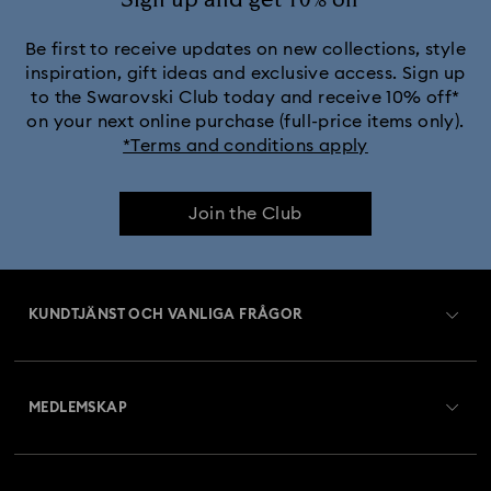
Sign up and get 10% off*
Be first to receive updates on new collections, style
inspiration, gift ideas and exclusive access. Sign up
to the Swarovski Club today and receive 10% off*
on your next online purchase (full-price items only).
*Terms and conditions apply
Join the Club
KUNDTJÄNST OCH VANLIGA FRÅGOR
Kundtjänst översikt
MEDLEMSKAP
Beställningsstatus
Registrera dig
Presentkortssaldo