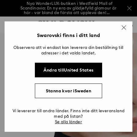
Nya WonderLUX-butiken i Westfield Mall of
Scandinavia: En ny era av glädjefylld glamour är
här - var bland de första att uppleva den!...
Nya WonderLUX-butiken i Westfield Mall of
Lista över åtkomsttangenter
Scandinavia: En ny era av glädjefylld glamour är
0
här - var bland de första att uppleva den!...
0 - Sidhuvud
Swarovski finns i ditt land
Nya WonderLUX-butiken i Westfield Mall of
Scandinavia: En ny era av glädjefylld glamour är
1 - Huvudinnehåll
här - var bland de första att uppleva den!...
Observera att vi endast kan leverera din beställning till
2 - Sidfot
adresser i det valda landet.
Ändra tillUnited States
Stanna kvar iSweden
Vi levererar till andra länder. Finns inte ditt leveransland
med på listan?
Se alla länder