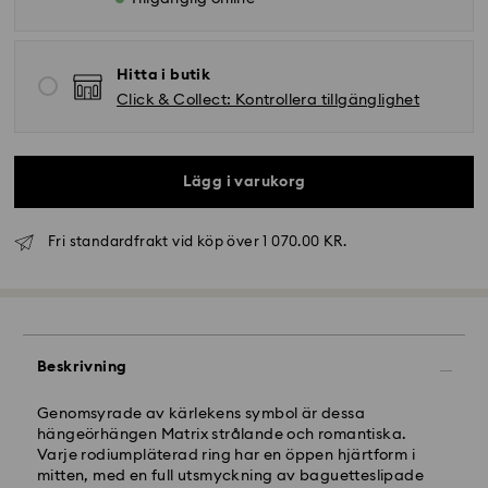
Hitta i butik
Click & Collect: Kontrollera tillgänglighet
Lägg i varukorg
Fri standardfrakt vid köp över 1 070.00 KR.
Standardleverans – GLS (slutleverans med DB
Schenker)
Beställningar lagda måndag till fredag före klockan
10:00 CET behandlas och skickas samma arbetsdag.
Beskrivning
Leveranstid: 3–6 arbetsdagar efter behandling och
leverans
Standardfraktkostnad: 72,50 kr
Genomsyrade av kärlekens symbol är dessa
Fri standardfrakt över: 1 070 kr
hängeörhängen Matrix strålande och romantiska.
Varje rodiumpläterad ring har en öppen hjärtform i
Standardleveranser skickas direkt till ett
mitten, med en full utsmyckning av baguetteslipade