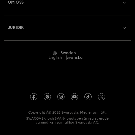
OM OSS
Swarovski Club
Frakt
Om Swarovski
Swarovski Crystal Society (SCS)
Returer och byten
JURIDIK
Jobb och karriär
Reparationsstatus
Användarvillkor
Alumn-community
Sweden
Kontakta oss
Villkor
English
Svenska
För yrkesverksamma
Storleksguide
Integritetspolicy
Webbplatskarta
Hitta butik
Tryck
Swarovski Created Diamonds
REACH-information
Kristallwelten
Copyright Â© 2026 Swarovski. Med ensamrätt.
Samtyckesmeddelande gällande dataskydd
SWAROVSKI och SVAN-logotypen är registrerade
Uppförandekod
varumärken som tillhör Swarovski AG.
Ångra avtalet här