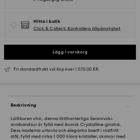
Hitta i butik
Click & Collect: Kontrollera tillgänglighet
Lägg i varukorg
Fri standardfrakt vid köp över 1 070.00 KR.
Beskrivning
Lättburen chic, denna lätthanterliga Swarovski-
armbandsur är fylld med ikonisk Crystalline-gnistra.
Dess moderna urtavla och eleganta boett i rostfritt
Standardleverans – GLS (slutleverans med DB
stål, fylld med cirka 1 000 klara kristaller, skimrar med
Schenker)