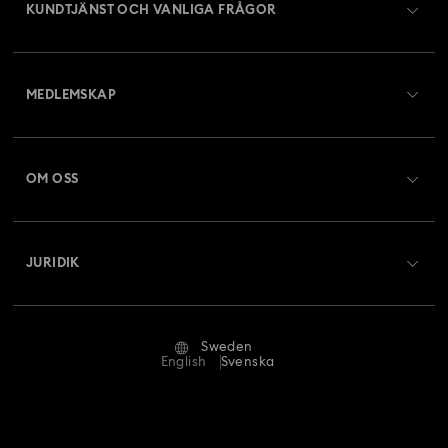
KUNDTJÄNST OCH VANLIGA FRÅGOR
Kundtjänst översikt
MEDLEMSKAP
Beställningsstatus
Registrera dig
Presentkortssaldo
OM OSS
Swarovski Club
Frakt
Om Swarovski
Swarovski Crystal Society (SCS)
Returer och byten
JURIDIK
Jobb och karriär
Reparationsstatus
Användarvillkor
Alumn-community
Sweden
Kontakta oss
Villkor
English
Svenska
För yrkesverksamma
Storleksguide
Integritetspolicy
Webbplatskarta