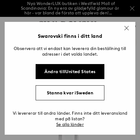
Nya WonderLUX-butiken i Westfield Mall of
Scandinavia: En ny era av glädjefylld glamour är
här - var bland de första att uppleva den!...
Nya WonderLUX-butiken i Westfield Mall of
Lista över åtkomsttangenter
Scandinavia: En ny era av glädjefylld glamour är
0
här - var bland de första att uppleva den!...
0 - Sidhuvud
Swarovski finns i ditt land
Nya WonderLUX-butiken i Westfield Mall of
Scandinavia: En ny era av glädjefylld glamour är
1 - Huvudinnehåll
här - var bland de första att uppleva den!...
Observera att vi endast kan leverera din beställning till
2 - Sidfot
adresser i det valda landet.
Ändra tillUnited States
Stanna kvar iSweden
Vi levererar till andra länder. Finns inte ditt leveransland
med på listan?
Se alla länder