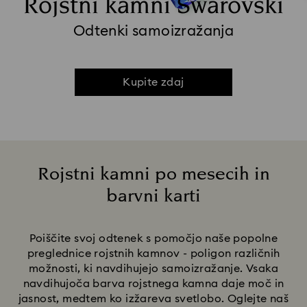
Rojstni kamni Swarovski
Odtenki samoizražanja
Kupite zdaj
Rojstni kamni po mesecih in
barvni karti
Title:
Poiščite svoj odtenek s pomočjo naše popolne
preglednice rojstnih kamnov - poligon različnih
možnosti, ki navdihujejo samoizražanje. Vsaka
navdihujoča barva rojstnega kamna daje moč in
jasnost, medtem ko izžareva svetlobo. Oglejte naš