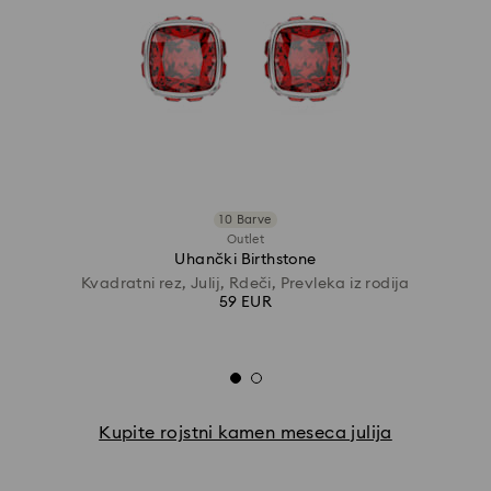
10 Barve
Outlet
Uhančki Birthstone
Kvadratni rez, Julij, Rdeči, Prevleka iz rodija
59 EUR
Kupite rojstni kamen meseca julija