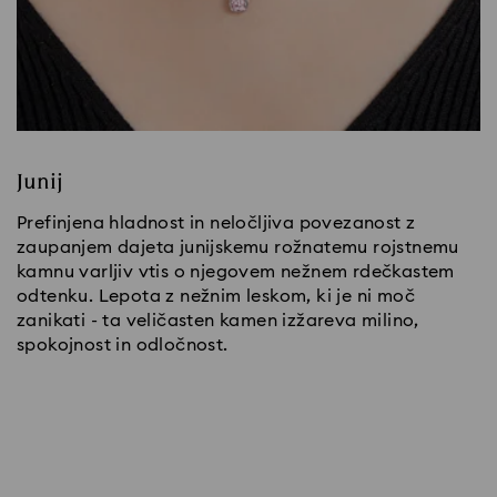
Junij
Prefinjena hladnost in neločljiva povezanost z
zaupanjem dajeta junijskemu rožnatemu rojstnemu
kamnu varljiv vtis o njegovem nežnem rdečkastem
odtenku. Lepota z nežnim leskom, ki je ni moč
zanikati - ta veličasten kamen izžareva milino,
spokojnost in odločnost.
Kupite rojstni kamen meseca junija