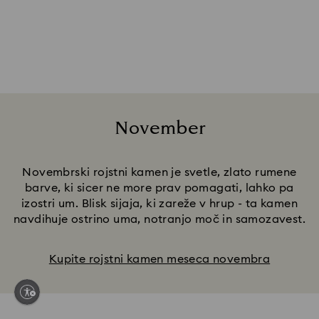
Kupite rojstni kamen meseca oktobra
November
Title:
Novembrski rojstni kamen je svetle, zlato rumene
barve, ki sicer ne more prav pomagati, lahko pa
izostri um. Blisk sijaja, ki zareže v hrup - ta kamen
navdihuje ostrino uma, notranjo moč in samozavest.
Kupite rojstni kamen meseca novembra