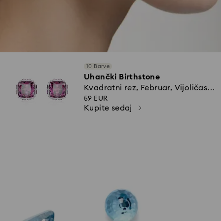
10 Barve
Uhančki Birthstone
Kvadratni rez, Februar, Vijoličasti,
Prevleka iz rodija
59 EUR
Kupite sedaj