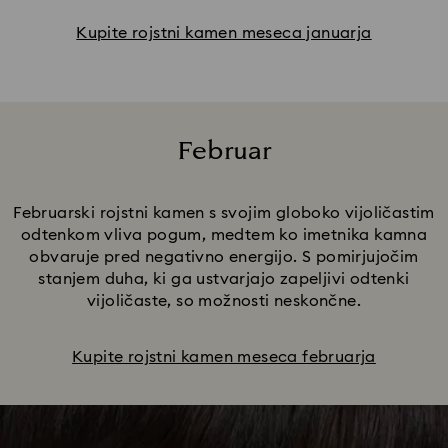
Kupite rojstni kamen meseca januarja
Februar
Title:
Februarski rojstni kamen s svojim globoko vijoličastim
odtenkom vliva pogum, medtem ko imetnika kamna
obvaruje pred negativno energijo. S pomirjujočim
stanjem duha, ki ga ustvarjajo zapeljivi odtenki
vijoličaste, so možnosti neskončne.
Kupite rojstni kamen meseca februarja