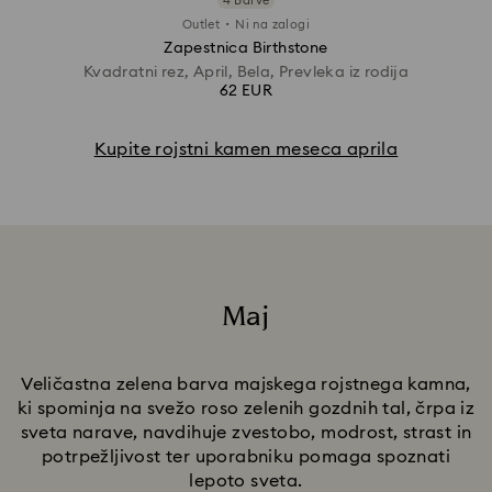
4 Barve
·
Outlet
Ni na zalogi
Zapestnica Birthstone
Kvadratni rez, April, Bela, Prevleka iz rodija
62 EUR
Kupite rojstni kamen meseca aprila
Maj
Title:
Veličastna zelena barva majskega rojstnega kamna,
ki spominja na svežo roso zelenih gozdnih tal, črpa iz
sveta narave, navdihuje zvestobo, modrost, strast in
potrpežljivost ter uporabniku pomaga spoznati
lepoto sveta.