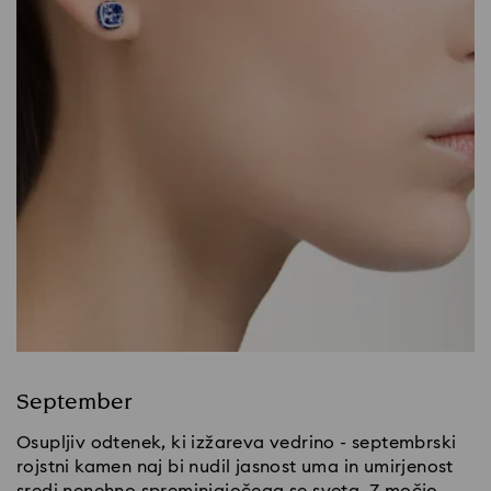
September
Osupljiv odtenek, ki izžareva vedrino - septembrski
rojstni kamen naj bi nudil jasnost uma in umirjenost
sredi nenehno spreminjajočega se sveta. Z močjo