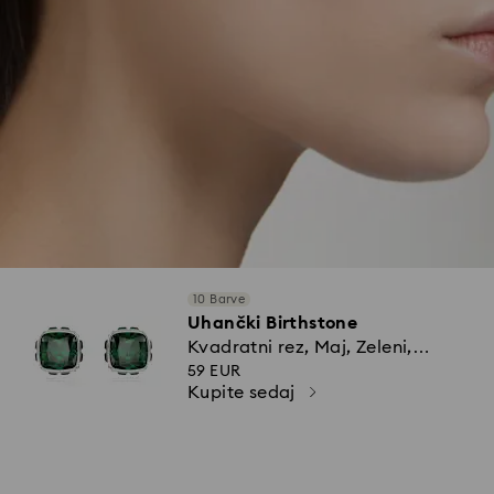
10 Barve
Uhančki Birthstone
Kvadratni rez, Maj, Zeleni,
Prevleka iz rodija
59 EUR
Kupite sedaj