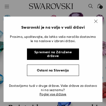
Seznam tipk za dostop
0
0 - Glava
1 - Glavna vsebina
2 - Noga
Swarovski je na voljo v vaši državi
Prosimo, upoštevajte, da lahko vaša naročila dostavimo
le na naslove v izbrani državi.
Spremeni na Združene
države
Ostani na Slovenija
Dostavljamo tudi v druge države. Vaše države za dostavo
ni na seznamu?
Poglej vse države