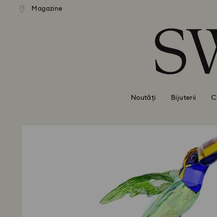
ratuită la comenzi de peste 500
Livrare gratuită la comenzi de
Magazine
Accesskeys list
RON
RON
0 - Antet
1 - Conținut principal
2 - Subsol
Noutăți
Bijuterii
C