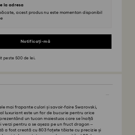
e la adresa
păcate, acest produs nu este momentan disponibil
ne
Notificați-mă
t peste 500 de lei.
- GLS
le mai frapante culori și savoir-faire Swarovski,
al luxuriant este un far de bucurie pentru orice
prezentând un tucan maiestuos care se înalță
de luni până vineri până la ora 10:00 CET vor fi
 verzi pentru a se așeza pe un fruct dragon –
iate în aceeași zi lucrătoare.
 a fost creată cu 803 fațete tăiate cu precizie și
standard: 4 zile lucrătoare după procesare și