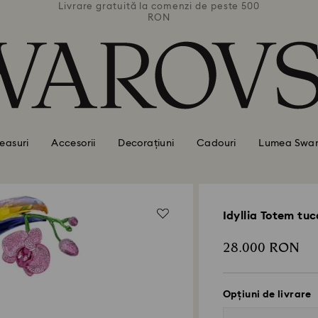
 peste 500
Livrare gratuită la comenzi de peste 500
Livrare g
RON
easuri
Accesorii
Decorațiuni
Cadouri
Lumea Swar
Idyllia Totem tuc
28.000 RON
Opțiuni de livrare