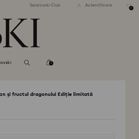
ratuită la comenzi de peste 500
Livrare gratuită la comenzi de
Swarovski Club
Autentificare
RON
RON
0
ovski
0
an și fructul dragonului Ediție limitată