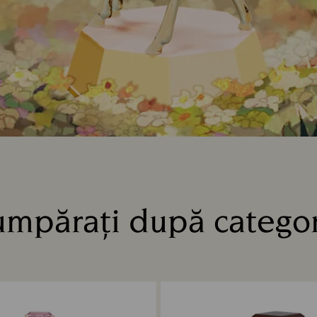
mpărați după catego
Title: