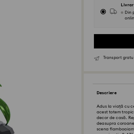
Livrar
Din 
onli
Transport gratui
Descriere
Livrare standard 
Adus la viață cu ce
acest totem tropic
decor de casă. Re
Comenzile plasate 
deasupra coroanei
procesate și exped
scena flamboaiantă
Termen de livrare 