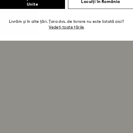
Locuiți în România
Unite
Livrăm și în alte țări. Țara dvs. de livrare nu este listată aici?
Vedeți toate țările