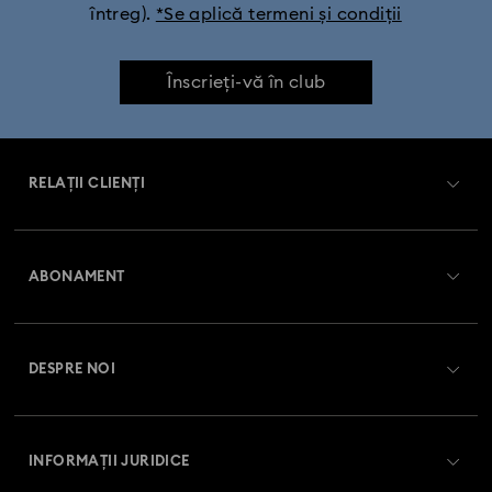
întreg).
*Se aplică termeni și condiții
Înscrieți-vă în club
RELAȚII CLIENȚI
Prezentare serviciul relații cu clienții
ABONAMENT
Starea comenzii
Înregistrare
Soldul cardului cadou
DESPRE NOI
Club Swarovski
Livrare
Despre Swarovski
Swarovski Crystal Society (SCS)
Retur și schimb
INFORMAȚII JURIDICE
Angajări și carieră