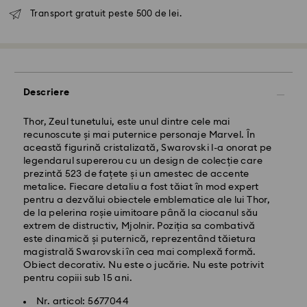
Transport gratuit peste 500 de lei.
Livrare standard - GLS
Descriere
Comenzile plasate de luni până vineri până la ora
Thor, Zeul tunetului, este unul dintre cele mai
10:00 CET vor fi procesate și expediate în aceeași zi
recunoscute și mai puternice personaje Marvel. În
lucrătoare.
această figurină cristalizată, Swarovski l-a onorat pe
Termen de livrare standard: 4 zile lucrătoare după
legendarul supererou cu un design de colecție care
procesare și expediere
prezintă 523 de fațete și un amestec de accente
Costul de expediere standard: RON 30
metalice. Fiecare detaliu a fost tăiat în mod expert
Livrare standard gratuită peste: RON 500
pentru a dezvălui obiectele emblematice ale lui Thor,
de la pelerina roșie uimitoare până la ciocanul său
extrem de distructiv, Mjolnir. Poziția sa combativă
Livrare expres -
FedEx
este dinamică și puternică, reprezentând tăietura
magistrală Swarovski în cea mai complexă formă.
Obiect decorativ. Nu este o jucărie. Nu este potrivit
Comenzile plasate de luni până vineri până la ora
pentru copiii sub 15 ani.
14:30 CET vor fi procesate și expediate în aceeași zi
lucrătoare.
Nr. articol: 5677044