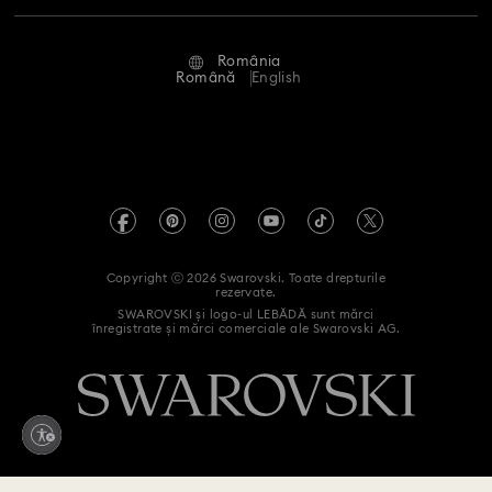
Stare reparație
Condiții de utilizare
Alumni Community
România
Contactați-ne
Termeni și condiții
Română
English
Pentru profesioniști
Ghid de mărimi
Politica de confidențialitate
Harta site-ului
Instrument de găsire a magazinelor
Imprimare
Swarovski Created Diamonds
Informații REACH
Kristallwelten
Copyright ⓒ 2026 Swarovski. Toate drepturile
Declarație de accesibilitate
rezervate.
Code of Conduct & Policies
SWAROVSKI și logo-ul LEBĂDĂ sunt mărci
înregistrate și mărci comerciale ale Swarovski AG.
Declarație de consimțământ privind prelucrarea datelor cu
caracter personal
Retrageți-vă din contract aici