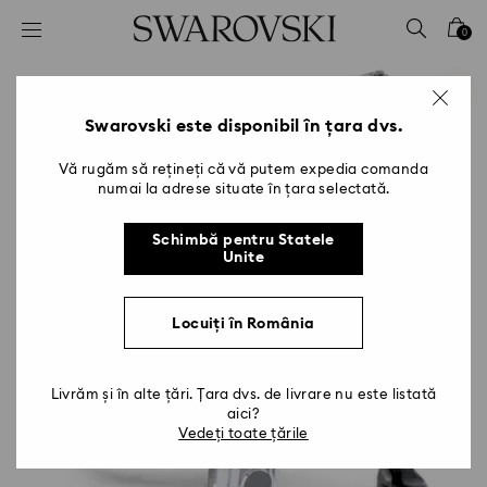
Accesskeys list
0
0 - Antet
1 - Conținut principal
2 - Subsol
Swarovski este disponibil în țara dvs.
Vă rugăm să rețineți că vă putem expedia comanda
numai la adrese situate în țara selectată.
Schimbă pentru Statele
Unite
Locuiți în România
Livrăm și în alte țări. Țara dvs. de livrare nu este listată
aici?
Vedeți toate țările