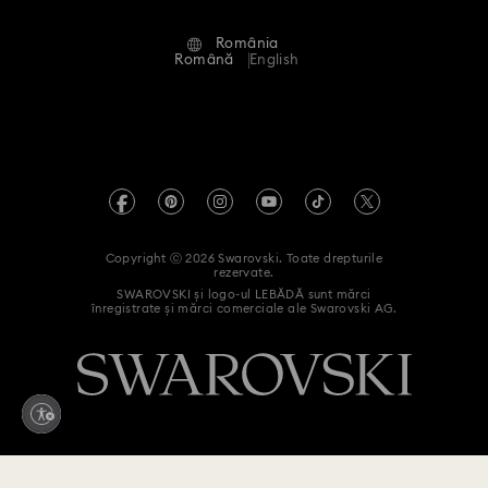
Condiții de utilizare
Alumni Community
România
Contactați-ne
Termeni și condiții
Română
English
Pentru profesioniști
Ghid de mărimi
Politica de confidențialitate
Harta site-ului
Instrument de găsire a magazinelor
Imprimare
Swarovski Created Diamonds
Informații REACH
Kristallwelten
Copyright ⓒ 2026 Swarovski. Toate drepturile
Declarație de accesibilitate
rezervate.
Code of Conduct & Policies
SWAROVSKI și logo-ul LEBĂDĂ sunt mărci
înregistrate și mărci comerciale ale Swarovski AG.
Declarație de consimțământ privind prelucrarea datelor cu
caracter personal
Retrageți-vă din contract aici