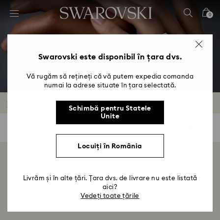
Accesskeys list
0
0 - Antet
1 - Conținut principal
2 - Subsol
Swarovski este disponibil în țara dvs.
3 - Filtrare
Vă rugăm să rețineți că vă putem expedia comanda
numai la adrese situate în țara selectată.
4 - Rezultatele căutării
Inele de logodnă și inele de bandă
Schimbă pentru Statele
Unite
0 Results
Filtre
Filtre
Locuiți în România
Vizualizare 0 din 0 produse
Livrăm și în alte țări. Țara dvs. de livrare nu este listată
aici?
Vedeți toate țările