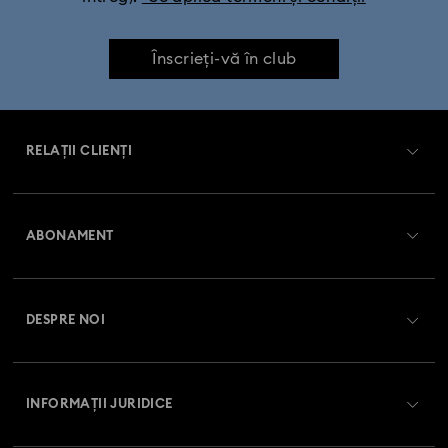
Înscrieți-vă în club
RELAȚII CLIENȚI
Prezentare serviciul relații cu clienții
ABONAMENT
Starea comenzii
Înregistrare
Soldul cardului cadou
DESPRE NOI
Club Swarovski
Livrare
Despre Swarovski
Swarovski Crystal Society (SCS)
Retur și schimb
INFORMAȚII JURIDICE
Angajări și carieră
Stare reparație