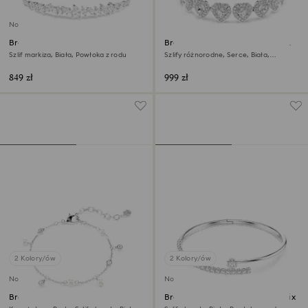
Nowość
Bransoletka Mesmera
Bransoletka Ariana Grande x
Swarovski
Szlif markiza, Biała, Powłoka z rodu
Szlify różnorodne, Serce, Biała,
Powłoka z rodu
849 zł
999 zł
2 Kolory/ów
2 Kolory/ów
Nowość
Nowość
Bransoletka Imber
Bransoletka typu bangle Matrix