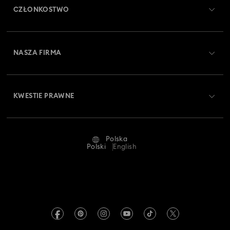
CZŁONKOSTWO
Stan zamówienia
Zarejestruj się
Saldo karty podarunkowej
NASZA FIRMA
Swarovski Club
Dostawa
O firmie Swarovski
Swarovski Crystal Society (SCS)
Zwroty i wymiana towaru
KWESTIE PRAWNE
Oferty pracy
Status naprawy
Warunki użytkowania
Alumni Community
Polska
Kontakt
Regulamin
Polski
English
Dla profesjonalistów
Tabele rozmiarów
Polityka prywatności
Mapa strony
Wyszukiwarka sklepów
Dane firmy
Swarovski Created Diamonds
Informacje dotyczące rozporządzenia REACH
Kristallwelten