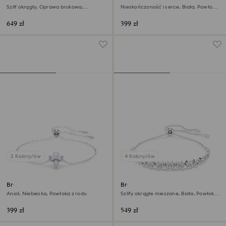
Symbolica
Szlif okrągły, Oprawa brukowa,
Nieskończoność i serce, Biała, Powłoka
Podkowa, Niebieska, Powłoka z rodu
z rodu
649 zł
399 zł
2 Kolory/ów
4 Kolory/ów
Bransoletka Magic
Bransoletka Imber
Anioł, Niebieska, Powłoka z rodu
Szlify okrągłe mieszane, Biała, Powłoka
z rodu
399 zł
549 zł