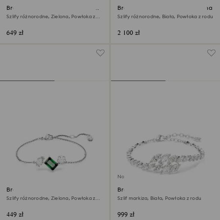
Bransoletka typu bangle Una
Bransoletka typu bangle Vienna
Angelic
Szlify różnorodne, Zielona, Powłoka z
Szlify różnorodne, Biała, Powłoka z rodu
rodu
649 zł
2 100 zł
Nowość
Bransoletka Mesmera
Bransoletka Mesmera
Szlify różnorodne, Zielona, Powłoka z
Szlif markiza, Biała, Powłoka z rodu
rodu
449 zł
999 zł