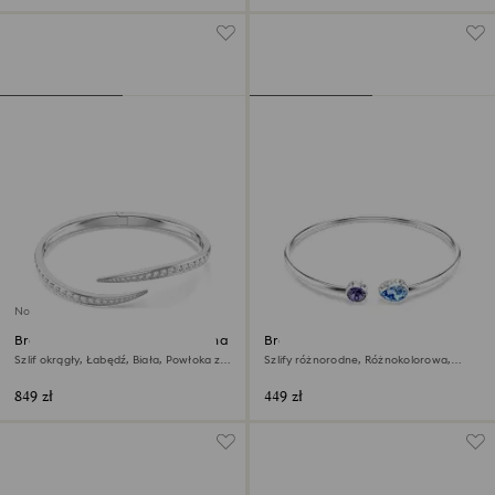
Nowość
Bransoletka typu bangle Vienna
Bransoletka typu bangle
Chroma
Szlif okrągły, Łabędź, Biała, Powłoka z
Szlify różnorodne, Różnokolorowa,
rodu
Powłoka z rodu
849 zł
449 zł