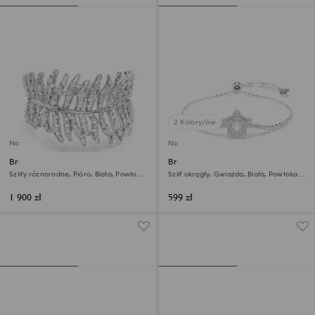
2 Kolory/ów
Nowość
Nowość
Bransoletka Vienna
Bransoletka Sublima
Szlify różnorodne, Pióro, Biała, Powłoka
Szlif okrągły, Gwiazda, Biała, Powłoka z
z rodu
rodu
1 900 zł
599 zł