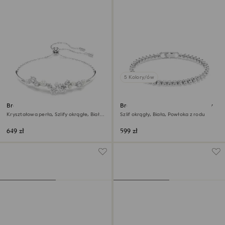
5 Kolory/ów
Bransoletka typu bangle
Bransoletka Tennis Imber Emily
Constella
Kryształowa perła, Szlify okrągłe, Biała,
Szlif okrągły, Biała, Powłoka z rodu
Powłoka z rodu
649 zł
599 zł