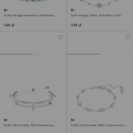
Bransoletka Imber
Bransoletka Imber
Szlify okrągłe mieszane, Niebieska,
Szlif okrągły, Biała, Powłoka z rodu
Powłoka z rodu
549 zł
549 zł
Bransoletka Ariana Grande x
Bransoletka Mesmera
Swarovski
Szlify różnorodne, Różnokolorowa,
Szlify różnorodne, Wzór rozproszony,
Powłoka z rodu
Biała, Powłoka z rodu