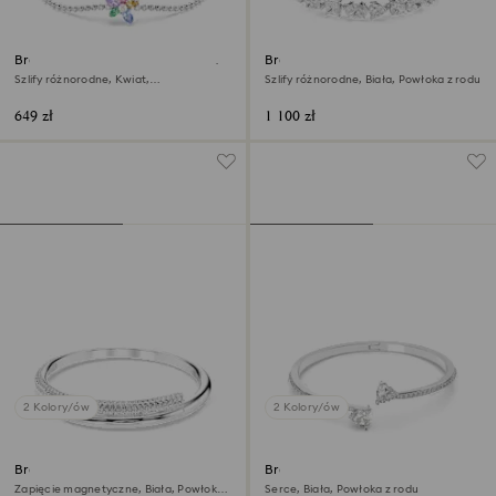
Bransoletka Ariana Grande x
Bransoletka Mesmera
Swarovski
Szlify różnorodne, Kwiat,
Szlify różnorodne, Biała, Powłoka z rodu
Różnokolorowa, Powłoka z rodu
649 zł
1 100 zł
2 Kolory/ów
2 Kolory/ów
Bransoletka typu bangle
Bransoletka typu bangle
Dextera
Mesmera
Zapięcie magnetyczne, Biała, Powłoka
Serce, Biała, Powłoka z rodu