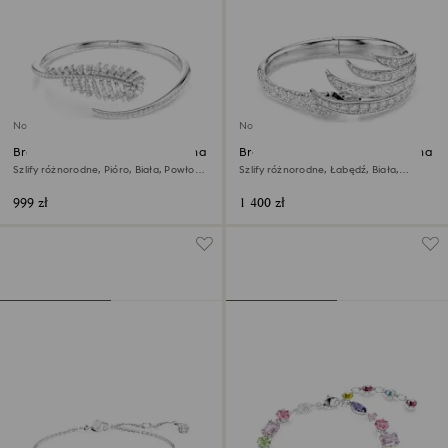
Nowość
Nowość
Bransoletka typu bangle Vienna
Bransoletka typu bangle Vienna
Szlify różnorodne, Pióro, Biała, Powłoka
Szlify różnorodne, Łabędź, Biała,
z rodu
Powłoka z rodu
999 zł
1 400 zł