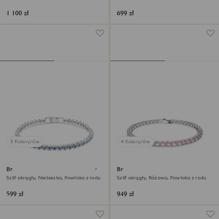
z rodu
1 100 zł
699 zł
5 Kolory/ów
4 Kolory/ów
Bransoletka Tennis Imber Emily
Bransoletka Matrix Tennis
Szlif okrągły, Niebieska, Powłoka z rodu
Szlif okrągły, Różowa, Powłoka z rodu
599 zł
949 zł