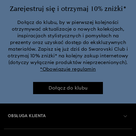
Bransoletki wykończone różnobarwnymi metalami
Zarejestruj się i otrzymaj 10% zniżki*
Bransoletki z powłoką w odcieniu złota
Dołącz do klubu, by w pierwszej kolejności
otrzymywać aktualizacje o nowych kolekcjach,
inspiracjach stylistycznych i pomysłach na
Bransoletki z kryształowymi perełkami
prezenty oraz uzyskać dostęp do ekskluzywnych
materiałów. Zapisz się już dziś do Swarovski Club i
otrzymaj 10% zniżki* na kolejny zakup internetowy
(dotyczy wyłącznie produktów nieprzecenionych).
*Obowiązuje regulamin
Dołącz do klubu
OBSŁUGA KLIENTA
Obsługa klienta — przegląd