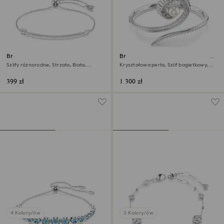
Bransoletka Idyllia
Bransoletka typu bangle Ariana
Grande x Swarovski
Szlify różnorodne, Strzała, Biała,
Kryształowa perła, Szlif bagietkowy,
Powłoka z rodu
Biała, Powłoka z rodu
399 zł
1 300 zł
4 Kolory/ów
3 Kolory/ów