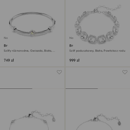
Nowość
Nowość
Bransoletka typu bangle
Bransoletka Una Angelic
Chroma
Szlify różnorodne, Gwiazda, Biała,
Szlif poduszkowy, Biała, Powłoka z rodu
Powłoka z rodu
749 zł
999 zł