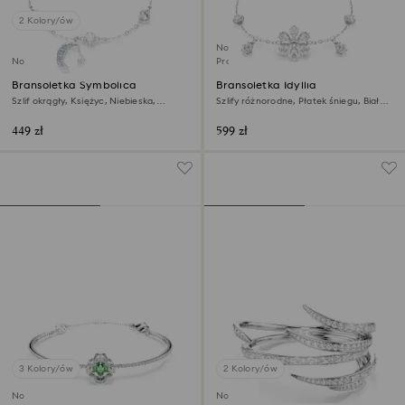
2 Kolory/ów
Nowość
Nowość
Produkt dostępny wyłącznie online
Bransoletka Symbolica
Bransoletka Idyllia
Szlif okrągły, Księżyc, Niebieska,
Szlify różnorodne, Płatek śniegu, Biała,
Powłoka z rodu
Powłoka z rodu
449 zł
599 zł
3 Kolory/ów
2 Kolory/ów
Nowość
Nowość