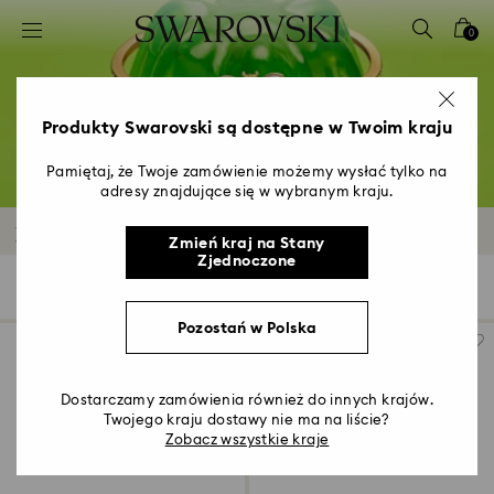
Lista kluczy dostępu
0
0 - Nagłówek
1 - Główna treść
2 - Stopka
Produkty Swarovski są dostępne w Twoim kraju
3 - Filtr
Pamiętaj, że Twoje zamówienie możemy wysłać tylko na
adresy znajdujące się w wybranym kraju.
4 - Wyniki wyszukiwania
Bransoletki powlekane rodem
Zmień kraj na Stany
Zjednoczone
Wyniki: 94
Filters
Sortuj wg
Filters
Sortuj
wg
Pozostań w Polska
Dostarczamy zamówienia również do innych krajów.
Twojego kraju dostawy nie ma na liście?
Zobacz wszystkie kraje