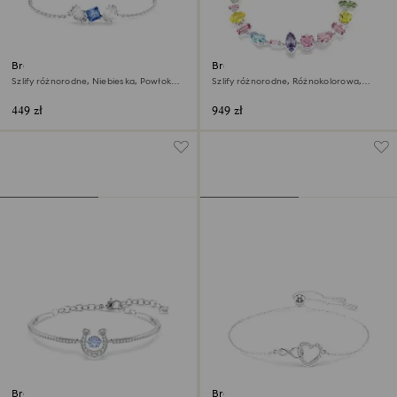
Bransoletka Mesmera
Bransoletka Gema
Szlify różnorodne, Niebieska, Powłoka z
Szlify różnorodne, Różnokolorowa,
rodu
Powłoka z rodu
449 zł
949 zł
Bransoletka typu bangle
Bransoletka Hyperbola