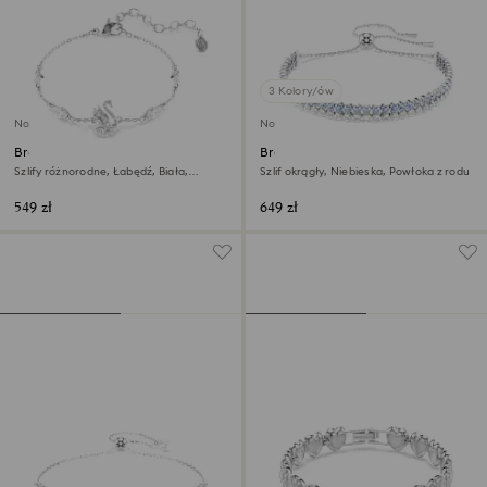
3 Kolory/ów
Nowość
Nowość
Bransoletka Swan
Bransoletka Matrix
Szlify różnorodne, Łabędź, Biała,
Szlif okrągły, Niebieska, Powłoka z rodu
Powłoka z rodu
549 zł
649 zł