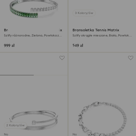
3 Kolory/ów
Bransoletka typu bangle Matrix
Bransoletka Tennis Matrix
Szlify różnorodne, Zielona, Powłoka z
Szlify okrągłe mieszane, Biała, Powłoka
rodu
z rodu
999 zł
549 zł
2 Kolory/ów
Nowość
Nowość