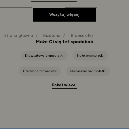
Wczytaj więcej
Strona główna
Biżuteria
Bransoletki
Może Ci się też spodobać
Kryształowe bransoletki
Białe bransoletki
Czerwone bransoletki
Niebieskie bransoletki
Pokaż więcej
Różowe bransoletki
Zielone bransoletki
Żółte bransoletki
Bransoletki powlekane w odcieniu różowego złota