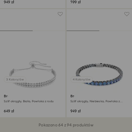
949 zł
599 zł
3 Kolory/ów
4 Kolory/ów
Bransoletka Matrix
Bransoletka Tennis Matrix
Szlif okrągły, Biała, Powłoka z rodu
Szlif okrągły, Niebieska, Powłoka z
rutenu
649 zł
949 zł
Pokazano 64 z 94 produktów