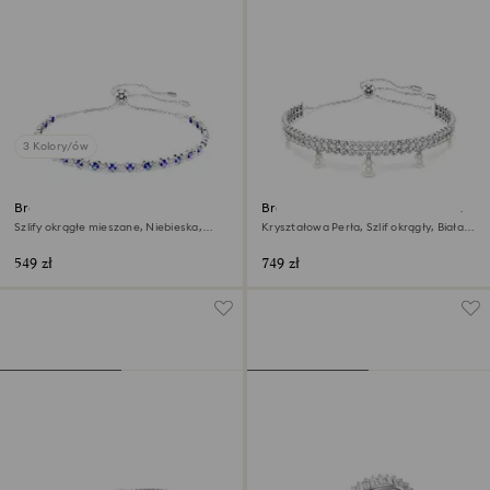
3 Kolory/ów
Bransoletka Tennis Matrix
Bransoletka Ariana Grande x
Swarovski
Szlify okrągłe mieszane, Niebieska,
Kryształowa Perła, Szlif okrągły, Biała,
Powłoka z rodu
Powłoka z rodu
549 zł
749 zł