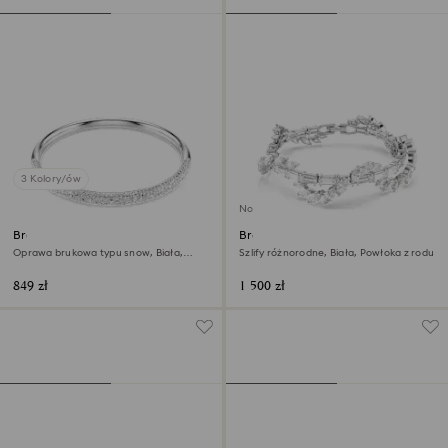
3 Kolory/ów
Nowość
Bransoletka typu bangle
Bransoletka Mesmera
Sublima
Oprawa brukowa typu snow, Biała,
Szlify różnorodne, Biała, Powłoka z rodu
Powłoka z rodu
849 zł
1 500 zł