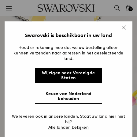
Lijst met toegangscodes
0
0 - Koptekst
1 - Belangrijkste inhoud
2 - Voettekst
Swarovski is beschikbaar in uw land
Houd er rekening mee dat we uw bestelling alleen
kunnen verzenden naar adressen in het geselecteerde
land.
Wijzigen naar Verenigde
Staten
Keuze van Nederland
behouden
Moederdagcollectie
We leveren ook in andere landen. Staat uw land hier niet
Prachtige cadeaus die haar dag laten
bij?
Alle landen bekijken
stralen