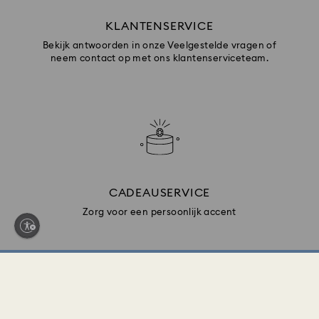
KLANTENSERVICE
Bekijk antwoorden in onze Veelgestelde vragen of
neem contact op met ons klantenserviceteam.
CADEAUSERVICE
Zorg voor een persoonlijk accent
Word lid en ontvang 10% korting*
Ontvang als eerste updates over nieuwe collecties,