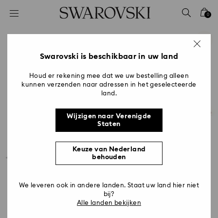
Lijst met toegangscodes
0
0 - Koptekst
1 - Belangrijkste inhoud
2 - Voettekst
Swarovski is beschikbaar in uw land
Houd er rekening mee dat we uw bestelling alleen
kunnen verzenden naar adressen in het geselecteerde
land.
Wijzigen naar Verenigde
Staten
Keuze van Nederland
behouden
We leveren ook in andere landen. Staat uw land hier niet
bij?
Alle landen bekijken