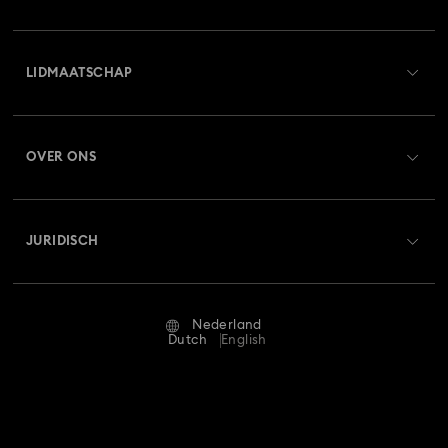
Overzicht klantenservice
LIDMAATSCHAP
Orderstatus
Registreren
Saldo van cadeaubon
OVER ONS
Swarovski Club
Verzenden
Over Swarovski
Swarovski Crystal Society (SCS)
Retourneren en ruilen
JURIDISCH
Vacatures & Carrière
Reparatiestatus
Gebruiksvoorwaarden
Alumni Community
Nederland
Neem contact met ons op
Algemene voorwaarden
Dutch
English
Voor professionals
Maatwijzer
Privacybeleid
Sitemap
Winkelzoeker
Afdruk