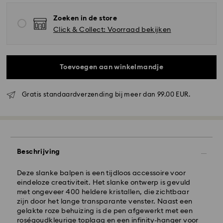
Zoeken in de store
Click & Collect: Voorraad bekijken
Toevoegen aan winkelmandje
Gratis standaardverzending bij meer dan 99.00 EUR.
Standaard verzending - GLS
Beschrijving
Bestellingen geplaatst van maandag tot vrijdag voor
10:00 uur CET zullen de dezelfde werkdag worden
Deze slanke balpen is een tijdloos accessoire voor
verwerkt en verzonden.
eindeloze creativiteit. Het slanke ontwerp is gevuld
Standaard verzending tijd: 2 werkdag na verwerking
met ongeveer 400 heldere kristallen, die zichtbaar
en verzending
zijn door het lange transparante venster. Naast een
Standaard verzending : EUR 6.95
gelakte roze behuizing is de pen afgewerkt met een
Gratis standaard verzending bij meer dan EUR 99
roségoudkleurige toplaag en een infinity-hanger voor