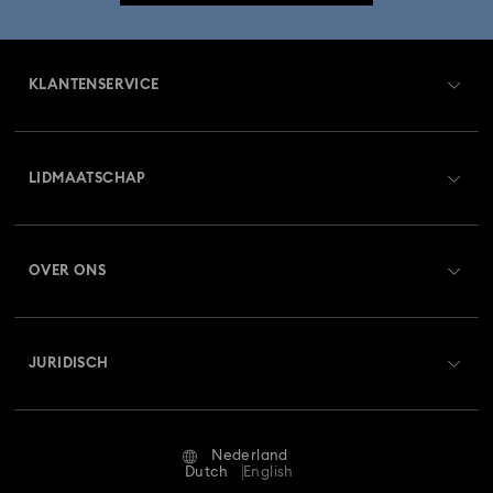
KLANTENSERVICE
Overzicht klantenservice
LIDMAATSCHAP
Orderstatus
Registreren
Saldo van cadeaubon
OVER ONS
Swarovski Club
Verzenden
Over Swarovski
Swarovski Crystal Society (SCS)
Retourneren en ruilen
JURIDISCH
Vacatures & Carrière
Reparatiestatus
Gebruiksvoorwaarden
Alumni Community
Nederland
Neem contact met ons op
Algemene voorwaarden
Dutch
English
Voor professionals