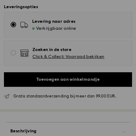
Leveringsopties
Levering naar adres
Verkrijgbaar online
Zoeken in de store
Click & Collect: Voorraad bekijken
Toevoegen aan winkelmandje
Gratis standaardverzending bij meer dan 99.00 EUR.
Standaard verzending - GLS
Bestellingen geplaatst van maandag tot vrijdag voor
10:00 uur CET zullen de dezelfde werkdag worden
Beschrijving
verwerkt en verzonden.