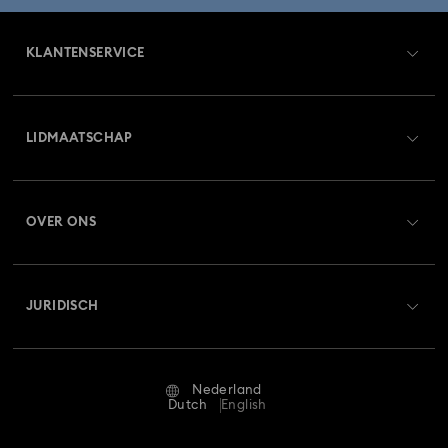
KLANTENSERVICE
Overzicht klantenservice
LIDMAATSCHAP
Orderstatus
Registreren
Saldo van cadeaubon
OVER ONS
Swarovski Club
Verzenden
Over Swarovski
Swarovski Crystal Society (SCS)
Retourneren en ruilen
JURIDISCH
Vacatures & Carrière
Reparatiestatus
Gebruiksvoorwaarden
Alumni Community
Nederland
Neem contact met ons op
Algemene voorwaarden
Dutch
English
Voor professionals
Maatwijzer