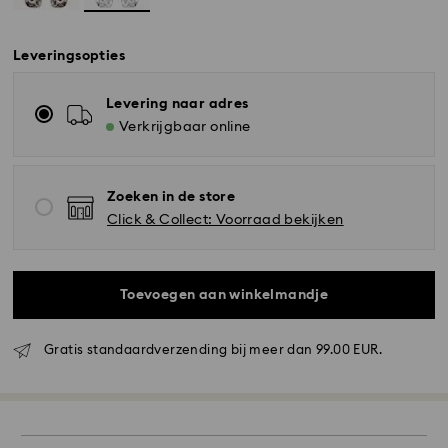
Leveringsopties
Levering naar adres
Verkrijgbaar online
Zoeken in de store
Click & Collect: Voorraad bekijken
Toevoegen aan winkelmandje
Standaard verzending - GLS
Gratis standaardverzending bij meer dan 99.00 EUR.
Bestellingen geplaatst van maandag tot vrijdag voor
10:00 uur CET zullen de dezelfde werkdag worden
verwerkt en verzonden.