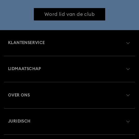
Word lid van de club
KLANTENSERVICE
Overzicht klantenservice
LIDMAATSCHAP
Orderstatus
Registreren
Saldo van cadeaubon
OVER ONS
Swarovski Club
Verzenden
Over Swarovski
Swarovski Crystal Society (SCS)
Retourneren en ruilen
JURIDISCH
Vacatures & Carrière
Reparatiestatus
Gebruiksvoorwaarden