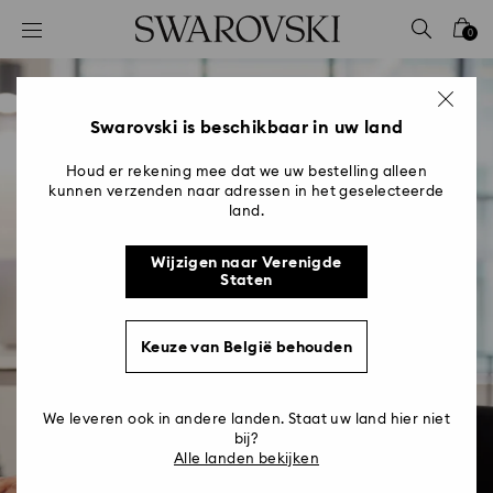
Lijst met toegangscodes
0
0 - Koptekst
1 - Belangrijkste inhoud
2 - Voettekst
Swarovski is beschikbaar in uw land
Houd er rekening mee dat we uw bestelling alleen
kunnen verzenden naar adressen in het geselecteerde
land.
Digital
Wijzigen naar Verenigde
Staten
Toegevoegde waarde aan klanten en
cliënten bieden aan de hand van digitale
Keuze van België behouden
oplossingen
We leveren ook in andere landen. Staat uw land hier niet
bij?
Bekijk Digital-vacatures
Alle landen bekijken