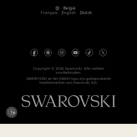
Alumni Community
België
Neem contact met ons op
Algemene voorwaarden
Français
English
Dutch
Voor professionals
Maatwijzer
Privacybeleid
Sitemap
Winkelzoeker
Afdruk
Swarovski Created Diamonds
Afspraak maken
Informatie over REACH
Kristallwelten
Copyright ⓒ 2026 Swarovski. Alle rechten
Toestemmingsverklaring voor gegevensbescherming
voorbehouden.
Code of Conduct & Policies
SWAROVSKI en het SWAN logo zijn gedeponeerde
handelsmerken van Swarovski AG.
Hier de overeenkomst herroepen