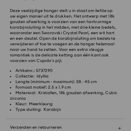
Bestellingen geplaatst van maandag tot vrijdag voor
10:00 uur CET zullen de dezelfde werkdag
Deze veelzijdige hanger stelt u in staat om liefde op
worden verwerkt en verzonden.
uw eigen manier uit te drukken. Het ontwerp met 18k
Standaard verzending tijd: 2 werkdag na verwerking
gouden afwerking is voorzien van een hartvormige
en verzending
karabijnsluiting in het midden, met drie kleine bedels,
Standaard verzending : EUR 6.95
waaronder een Swarovski Crystal Pearl, een wit hart
Gratis standaard verzending bij meer dan EUR 99
en een sleutel. Open de karabijnsluiting om bedels te
verwijderen of toe te voegen en de hanger helemaal
naar uw hand te zetten. Voor een extra vleugje
romantiek is de delicate ketting aan één kant ook
Expresslevering - FedEx
voorzien van Cupido’s pijl.
Swarovski kristal is een delicaat materiaal dat met
bijzonder veel zorg moet worden behandeld. Volg
Artikelnr.: 5737290
onderstaande adviezen op om ervoor te zorgen dat
Collectie: Idyllia
je Swarovski product gedurende een langere periode
Lengte (minimum - maximum): 38 - 45 cm
in de best mogelijke staat blijft en om schade te
Formaat motief: 2.5 x 1.9 cm
voorkomen:
Materiaal: Kristallen, 18k gouden afwerking, Cubic
zirconia
Sieraden en horloges:
Kleur: Meerkleurig
Bewaar je sieraden in de originele verpakking of in
Type sluiting: Karabijn
Swarovski kan momenteel niet leveren aan
een zacht tasje om krassen te voorkomen.
postbussen of APO-/FPO-adressen. Artikelen blijven
Vermijd contact met water.
eigendom van Swarovski tot ontvangst van de
Doe je sieraden af voordat je je handen wast, gaat
Verzenden en retourneren
laatste betaling.
zwemmen en/of producten verzorgingsproducten