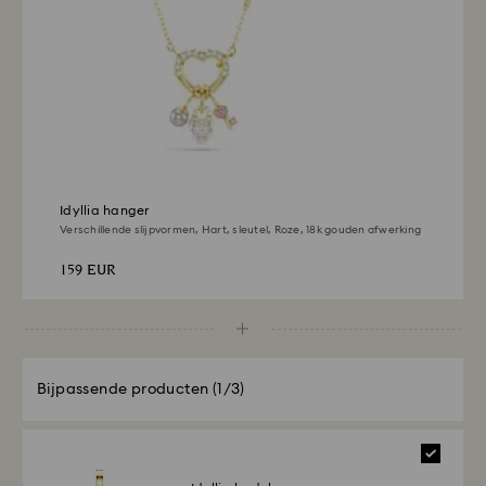
betaalmethode die is gebruikt om de bestelling te
plaatsen. Het hele retour- en terugbetalingsproces
kan 3-4 weken duren vanaf de verzenddatum.
Idyllia hanger
Verschillende slijpvormen, Hart, sleutel, Roze, ‎18k gouden afwerking
159 EUR
Bijpassende producten
(1/3)