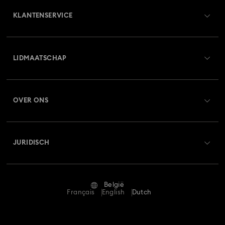
KLANTENSERVICE
Overzicht klantenservice
LIDMAATSCHAP
Orderstatus
Registreren
Saldo van cadeaubon
OVER ONS
Swarovski Club
Verzenden
Over Swarovski
Swarovski Crystal Society (SCS)
Retourneren en ruilen
JURIDISCH
Vacatures & Carrière
Reparatiestatus
Gebruiksvoorwaarden
Alumni Community
België
Neem contact met ons op
Algemene voorwaarden
Français
English
Dutch
Voor professionals
Maatwijzer
Privacybeleid
Sitemap