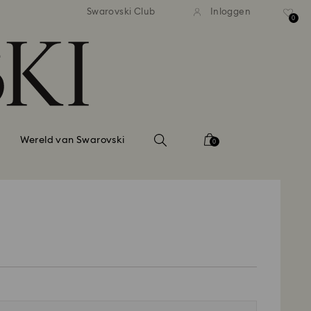
andaardverzending vanaf EUR 99
Gratis standaardverzending va
Swarovski Club
Inloggen
0
Wereld van Swarovski
0