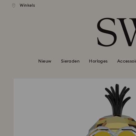
andaardverzending vanaf EUR 99
Gratis standaardverzending va
Winkels
Lijst met toegangscodes
0 - Koptekst
1 - Belangrijkste inhoud
2 - Voettekst
Nieuw
Sieraden
Horloges
Accessoi