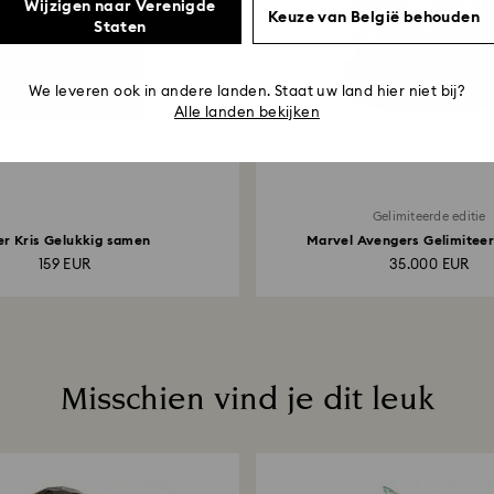
Wijzigen naar Verenigde
Keuze van België behouden
Staten
We leveren ook in andere landen. Staat uw land hier niet bij?
Alle landen bekijken
Gelimiteerde editie
er Kris Gelukkig samen
Marvel Avengers Gelimiteer
159 EUR
35.000 EUR
Misschien vind je dit leuk