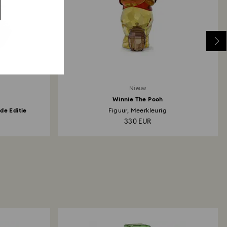
Nieuw
Winnie The Pooh
de Editie
Figuur, Meerkleurig
330 EUR