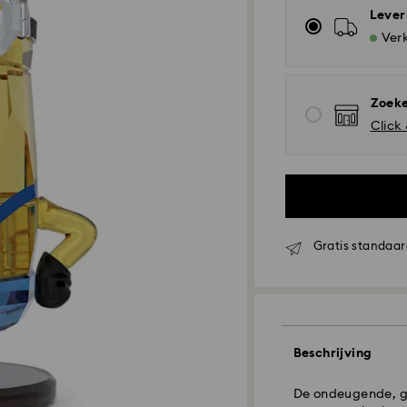
Lever
Verk
Zoeke
Click
Gratis standaar
Standaard verzen
Beschrijving
Bestellingen gepl
De ondeugende, ge
zullen de dezelf