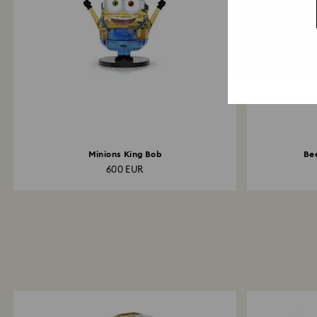
Minions King Bob
Be
600 EUR