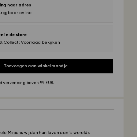
ing naar adres
rijgbaar online
n in de store
 & Collect: Voorraad bekijken
Toevoegen aan winkelmandje
d verzending boven 99 EUR.
ding - GLS
aatst van maandag tot vrijdag voor 10:00 uur CET
le Minions wijden hun leven aan ‘s werelds
de werkdag