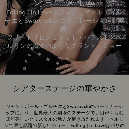
ショータイム
Falling | In Loveでジャン＝ポール・ゴル
チエとSwarovskiのコラボレーションが実
現
フリードリヒシュタット・パラスト・ベ
ルリンの魔法のようなグランド・ショー
シアターステージの華やかさ
Title:
ジャン＝ポール・ゴルチエとSwarovskiのパートナーシ
ップにより、世界最大の劇場のステージで、目がくらむ
ほど美しいクリスタルの魅力が解き放たれます。ベルリ
ンで最も話題の新しいショー、Falling | In Loveはパリの