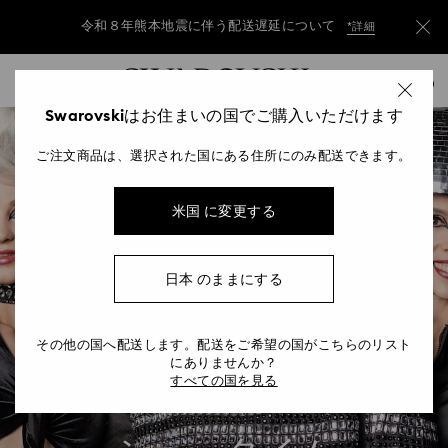
令和８年熊本地震に伴う配送遅延について
*詳細
Accesskeys list
令和８年熊本地震に伴う配送遅延について
*詳細
0
0 - Header
Swarovskiはお住まいの国でご購入いただけます
令和８年熊本地震に伴う配送遅延について
*詳細
1 - Main content
ご注文商品は、選択された国にある住所にのみ配送できます。
2 - Footer
米国 に変更する
日本 のままにする
その他の国へ配送します。配送をご希望の国がこちらのリスト
にありませんか？
すべての国を見る