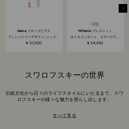
3 色
Gema ドロップピアス
Millenia ブレスレット
アシンメトリーデザイン, ミックス
オクタゴンカット、カラーグラデ
カット, ロング, マルチカラー, ロジ
ーション, グリーン, 18Kゴールドコ
¥ 37,400
¥ 54,450
ウム・プレーティング
ーティング
スワロフスキーの世界
Title:
伝統文化から日々のライフスタイルにいたるまで、スワ
ロフスキーの様々な魅力を照らし出します。
すべて見る