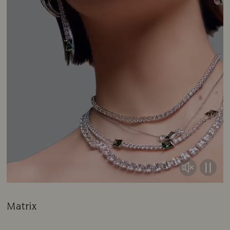
Matrix
Title:
Subtitle: