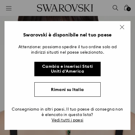
Accesskeys list
0
0 - Header
1 - Main content
2 - Footer
Swarovski è disponibile nel tuo paese
Attenzione: possiamo spedire il tuo ordine solo ad
indirizzi situati nel paese selezionato.
Cambia e inserisci Stati
Uniti d'America
Rimani su Italia
Consegniamo in altri paesi. Il tuo paese di consegna non
è elencato in questa lista?
Vedi tutti i paesi