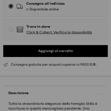
Consegna all’indirizzo
Disponibile online
Trova in store
Click & Collect: Verifica la disponibilità
Aggiungi al carrello
Consegna gratuita per acquisti superiori a 99.00 EUR.
Spedizione standard - FedEx
Gli ordini inoltrati dal lunedì al venerdì entro le ore
14:30 CET verranno elaborati e spediti lo stesso giorno
lavorativo.
Descrizione
Tempi di spedizione standard: 2-4 giorni lavorativi
dopo l'elaborazione e spedizione.
Tutta la straordinaria eleganza della famiglia Stilla è
Costo di spedizione: EUR 6.50
racchiusa in questo meraviglioso pendente. Uno
Spedizione gratuita per ordini superiori a: EUR 99