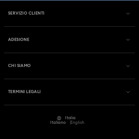
SERVIZIO CLIENTI
Panoramica Servizio clienti
ADESIONE
Stato dell'ordine
Registrati
Saldo Carta Regalo
CHI SIAMO
Swarovski Club
Spedizioni
A proposito di Swarovski
Swarovski Crystal Society (SCS)
Resi & Cambi
TERMINI LEGALI
Lavora con noi
Stato della riparazione
Condizioni D’Uso
Alumni Community
Italia
Contatto
Termini & Condizioni
Italiano
English
For Professionals
Calcola la tua taglia
Informativa Sulla Privacy