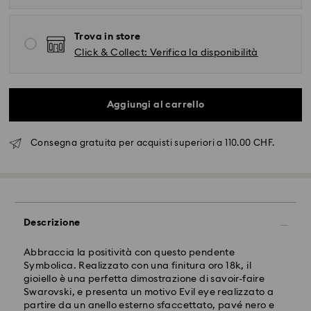
Trova in store
Click & Collect: Verifica la disponibilità
Aggiungi al carrello
Consegna gratuita per acquisti superiori a 110.00 CHF.
Spedizione standard - SwissPost
Descrizione
Abbraccia la positività con questo pendente
Gli ordini inoltrati dal lunedì al venerdì entro le ore
Symbolica. Realizzato con una finitura oro 18k, il
17:00 CET verranno elaborati e spediti lo stesso giorno
gioiello è una perfetta dimostrazione di savoir-faire
lavorativo.
Swarovski, e presenta un motivo Evil eye realizzato a
Tempi di spedizione: 2 giorni lavorativi dopo
partire da un anello esterno sfaccettato, pavé nero e
dal’elaborazione e spedizione