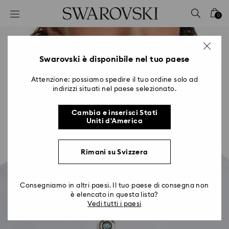
Accesskeys list
0
0 - Header
1 - Main content
2 - Footer
Swarovski è disponibile nel tuo paese
Attenzione: possiamo spedire il tuo ordine solo ad
indirizzi situati nel paese selezionato.
Cambia e inserisci Stati
Uniti d'America
Rimani su Svizzera
Consegniamo in altri paesi. Il tuo paese di consegna non
è elencato in questa lista?
Vedi tutti i paesi