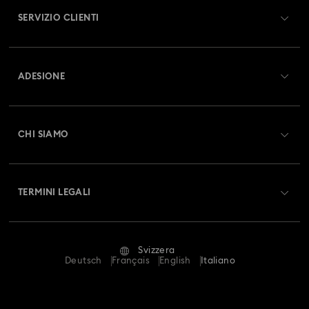
SERVIZIO CLIENTI
Panoramica Servizio clienti
ADESIONE
Stato dell'ordine
Registrati
Saldo Carta Regalo
CHI SIAMO
Swarovski Club
Spedizioni
A proposito di Swarovski
Swarovski Crystal Society (SCS)
Resi & Cambi
TERMINI LEGALI
Lavora con noi
Stato della riparazione
Condizioni D’Uso
Alumni Community
Svizzera
Contatto
Termini & Condizioni
Deutsch
Français
English
Italiano
For Professionals
Calcola la tua taglia
Informativa Sulla Privacy
Mappa Del Sito