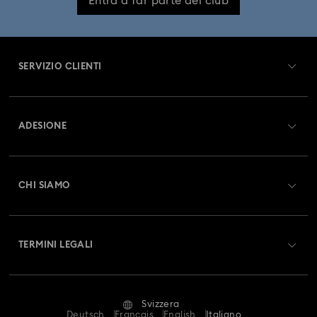
Entra a far parte del club
SERVIZIO CLIENTI
Panoramica Servizio clienti
ADESIONE
Stato dell'ordine
Registrati
Saldo Carta Regalo
CHI SIAMO
Swarovski Club
Spedizioni
A proposito di Swarovski
Swarovski Crystal Society (SCS)
Resi & Cambi
TERMINI LEGALI
Lavora con noi
Stato della riparazione
Condizioni D’Uso
Alumni Community
Svizzera
Contatto
Termini & Condizioni
Deutsch
Français
English
Italiano