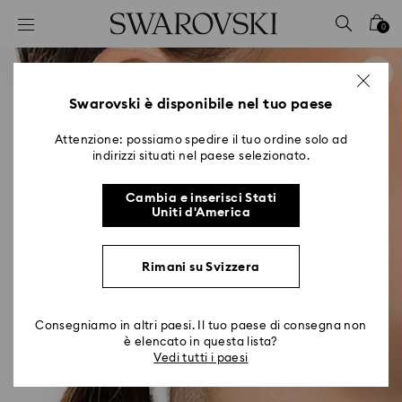
Accesskeys list
0
0 - Header
1 - Main content
2 - Footer
Swarovski è disponibile nel tuo paese
Attenzione: possiamo spedire il tuo ordine solo ad
indirizzi situati nel paese selezionato.
Cambia e inserisci Stati
Uniti d'America
Rimani su Svizzera
Consegniamo in altri paesi. Il tuo paese di consegna non
è elencato in questa lista?
Vedi tutti i paesi