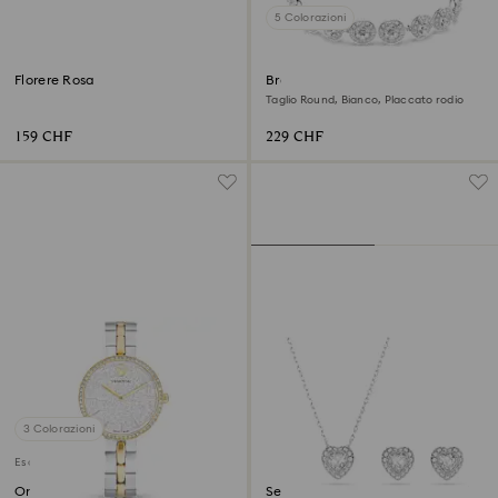
5 Colorazioni
Florere Rosa
Braccialetto Una Angelic
Taglio Round, Bianco, Placcato rodio
159 CHF
229 CHF
3 Colorazioni
Esclusiva online
Orologio Cosmopolitan
Set Ariana Grande x Swarovski