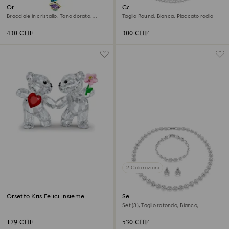
Orologio Gema
Collana Matrix Tennis
Bracciale in cristallo, Tono dorato,
Taglio Round, Bianca, Placcato rodio
Finitura in tono dorato
430 CHF
300 CHF
2 Colorazioni
Orsetto Kris Felici insieme
Set Una Angelic
Set (3), Taglio rotondo, Bianco,
Placcato rodio
179 CHF
530 CHF