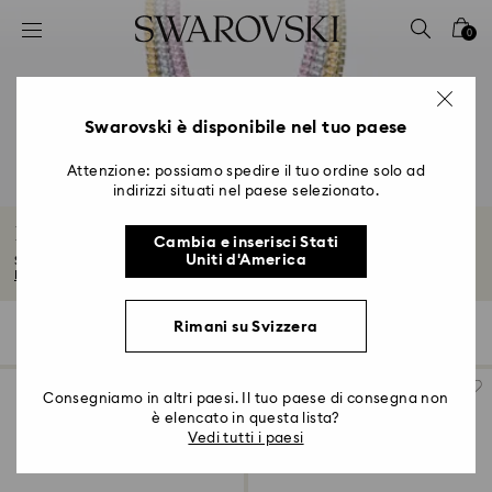
Accesskeys list
0
0 - Header
1 - Main content
2 - Footer
Swarovski è disponibile nel tuo paese
3 - Filter
Attenzione: possiamo spedire il tuo ordine solo ad
indirizzi situati nel paese selezionato.
4 - Search results
Bestsellers: i più amati
Cambia e inserisci Stati
Uniti d'America
Scopri i nostri bestseller e pezzi più popolari, gioielli e statuine incantevoli...
Leggi tutto
Rimani su Svizzera
131 risultati
Filtri
Ordina per
Filtri
Ordina
per
Consegniamo in altri paesi. Il tuo paese di consegna non
è elencato in questa lista?
Vedi tutti i paesi