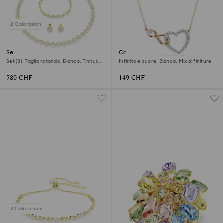
2 Colorazioni
Set Una Angelic
Collana Hyperbola
Set (3), Taglio rotondo, Bianco, Finitura
Infinito e cuore, Bianca, Mix di finiture
oro 18K
580 CHF
149 CHF
3 Colorazioni