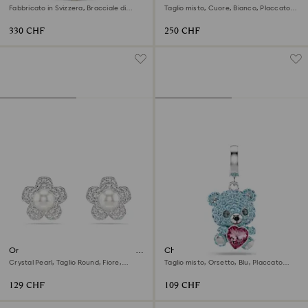
Fabbricato in Svizzera, Bracciale di
Taglio misto, Cuore, Bianco, Placcato
metallo, Tono argentato, Mix di finiture
rodio
330 CHF
250 CHF
Orecchini a lobo Ariana Grande
Charm Idyllia
x Swarovski
Crystal Pearl, Taglio Round, Fiore,
Taglio misto, Orsetto, Blu, Placcato
Bianchi, Placcato rodio
rodio
129 CHF
109 CHF