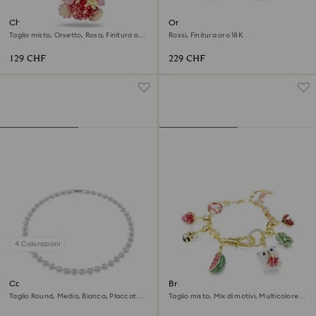
Charm Idyllia
Orecchini a clip Idyllia
Taglio misto, Orsetto, Rosa, Finitura oro
Rossi, Finitura oro 18K
18K
129 CHF
229 CHF
4 Colorazioni
Collana Una Angelic
Braccialetto Idyllia
Taglio Round, Media, Bianca, Placcato
Taglio misto, Mix di motivi, Multicolore,
rodio
Finitura oro 18K