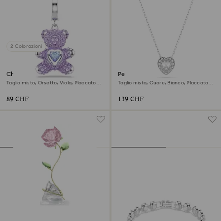
2 Colorazioni
Charm Idyllia
Pendente Ariana Grande x
Swarovski
Taglio misto, Orsetto, Viola, Placcato
Taglio misto, Cuore, Bianco, Placcato
rodio
rodio
89 CHF
139 CHF