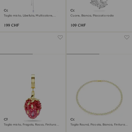
Collana a Y Ariana Grande x
Collana Mesmera
Swarovski
Taglio misto, Libellula, Multicolore,
Cuore, Bianca, Placcato rodio
Placcato rodio
199 CHF
109 CHF
Charm Idyllia
Collana Una Angelic
Taglio misto, Fragola, Rosso, Finitura
Taglio Round, Piccola, Bianca, Finitura
oro 18K
oro 18K