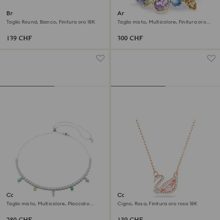
Braccialetto Matrix
Anello cocktail Gema
Taglio Round, Bianco, Finitura oro 18K
Taglio misto, Multicolore, Finitura oro
18K
139 CHF
300 CHF
Collana Ariana Grande x
Collana Swan
Swarovski
Taglio misto, Multicolore, Placcato
Cigno, Rosa, Finitura oro rosa 18K
rodio