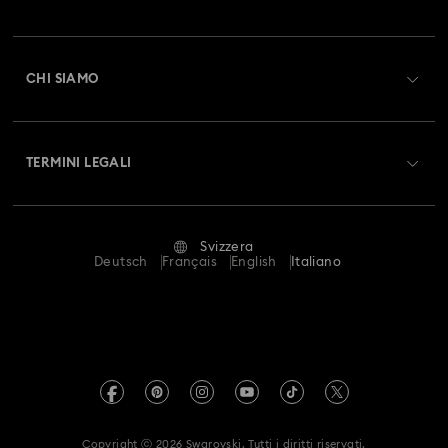
Stato dell'ordine
Registrati
Collezione Matrix Tennis
Collezione Matrix Vittore
Saldo Carta Regalo
CHI SIAMO
Swarovski Club
Collezione Mesmera
Collezione Millenia
Spedizioni
A proposito di Swarovski
Swarovski Crystal Society (SCS)
Resi & Cambi
Collezione Numina
Collezione Orbita
TERMINI LEGALI
Lavora con noi
Stato della riparazione
Condizioni D’Uso
Collezione Signum
Collezione Stilla
Alumni Community
Svizzera
Contatto
Termini & Condizioni
Deutsch
Français
English
Italiano
Collezione Swan
Collezione Una
For Professionals
Calcola la tua taglia
Informativa Sulla Privacy
Collezione di accessori e soggetti Marvel
Mappa Del Sito
Cerca il store più vicino
Informazioni Legali
Swarovski Created Diamonds
Collezione di gioielli e personaggi Black Panther
Prenota un appuntamento
Informazioni sul REACH
Kristallwelten
Collezione di gioielli e personaggi Captain Marvel
Copyright ⓒ 2026 Swarovski. Tutti i diritti riservati.