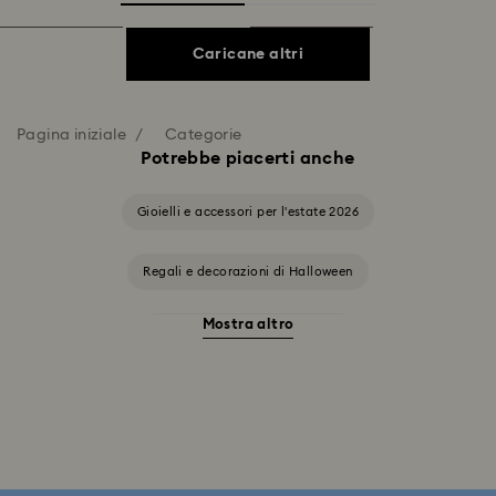
Caricane altri
Pagina iniziale
Categorie
Potrebbe piacerti anche
Gioielli e accessori per l'estate 2026
Regali e decorazioni di Halloween
Mostra altro
Accessori e soggetti Stregatto
Ariana Grande x Swarovski Capsule Collection
Collezione Alice nel Paese delle meraviglie