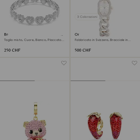
3 Colorazioni
Braccialetto Ariana Grande x
Orologio Dextera chain
Swarovski
Taglio misto, Cuore, Bianco, Placcato
Fabbricato in Svizzera, Bracciale in
rodio
cristallo, Bianco, Finitura in tonalità
champagne dorato
250 CHF
500 CHF