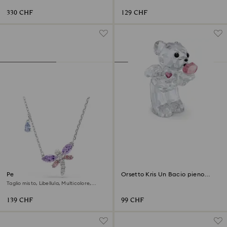
rodio
330 CHF
129 CHF
Pendente Ariana Grande x
Orsetto Kris Un Bacio pieno
Swarovski
d’Amore
Taglio misto, Libellula, Multicolore,
Placcato rodio
139 CHF
99 CHF