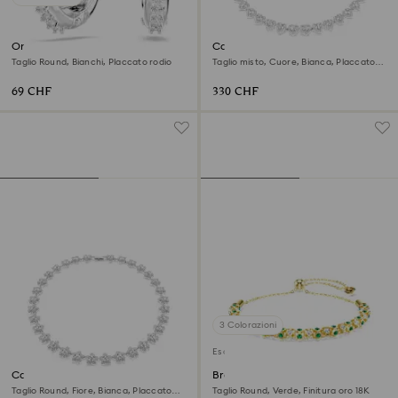
Orecchini a cerchio Matrix
Collana Ariana Grande x
Swarovski
Taglio Round, Bianchi, Placcato rodio
Taglio misto, Cuore, Bianca, Placcato
rodio
69 CHF
330 CHF
3 Colorazioni
Esclusiva online
Collana Ariana Grande x
Braccialetto Dextera
Swarovski
Taglio Round, Fiore, Bianca, Placcato
Taglio Round, Verde, Finitura oro 18K