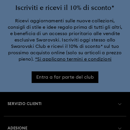
Collezione Angelic
Collezione Chroma
Iscriviti e ricevi il 10% di sconto*
Collezione Constella
Collezione Curiosa
Ricevi aggiornamenti sulle nuove collezioni,
consigli di stile e idee regalo prima di tutti gli altri,
e beneficia di un accesso prioritario alle vendite
Collezione Dextera
Collezione Disney Classics
esclusive Swarovski. Iscriviti oggi stesso allo
Swarovski Club e ricevi il 10% di sconto* sul tuo
Collezione Dulcis
Collezione Florere
prossimo acquisto online (solo su articoli a prezzo
pieno).
*Si applicano termini e condizioni
Collezione Gema
Collezione Harmonia
Entra a far parte del club
Collezione Holiday Magic
Collezione Hyperbola
Collezione Idyllia
Collezione Idyllia Lilia
SERVIZIO CLIENTI
Collezione Imber
Collezione Lucent
Panoramica Servizio clienti
ADESIONE
Collezione Luna
Collezione Matrix