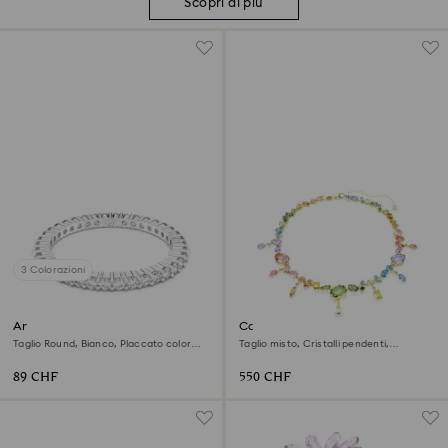
Scopri di più
3 Colorazioni
Anello Matrix Vittore
Collana Gema
Taglio Round, Bianco, Placcato color
Taglio misto, Cristalli pendenti,
argento
Multicolore, Finitura oro 18K
89 CHF
550 CHF