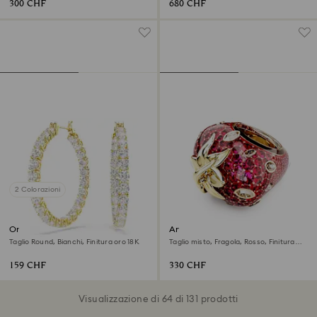
300 CHF
680 CHF
2 Colorazioni
Orecchini a cerchio Matrix
Anello con motivo Idyllia
Taglio Round, Bianchi, Finitura oro 18K
Taglio misto, Fragola, Rosso, Finitura
oro 18K
159 CHF
330 CHF
Visualizzazione di 64 di 131 prodotti