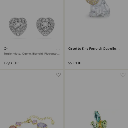
Orecchini a lobo Ariana Grande
Orsetto Kris Ferro di Cavallo
x Swarovski
Portafortuna
Taglio misto, Cuore, Bianchi, Placcato
rodio
129 CHF
99 CHF