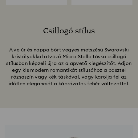
Csillogó stílus
Title:
A velúr és nappa bőrt vegyes metszésű Swarovski
kristályokkal ötvöző Micro Stella táska csillogó
stílusban képzeli újra az alapvető kiegészítőt. Adjon
egy kis modern romantikát stílusához a pasztel
rózsaszín vagy kék táskával, vagy karolja fel az
időtlen eleganciát a káprázatos fehér változattal.