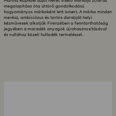
Marina Raphael saját nevét viselő márkája 2018-as
megalapítása óta úttörő gondolkodású
hagyományos márkaként lett ismert. A márka minden
merész, ambiciózus és tartós darabját helyi
kézművesek alkotják Firenzében a fenntarthatóság
jegyében a maradék anyagok újrahasznosításával
és nullához közeli hulladék termeléssel.