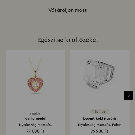
Vásároljon most
Egészítse ki öltözékét
4 Színben
Outlet
Idyllia medál
Lucent koktélgyűrű
Nyolcszög metszés,
Nyolcszög metszés, Fehér
Kristálygyöngy, Szív, Rózsaszín,
77 000 Ft
99 900 Ft
18 kt-os aranybevonat