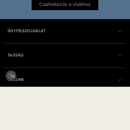
Csatlakozás a clubhoz
ÜGYFÉLSZOLGÁLAT
Ügyfélszolgálat áttekintés
TAGSÁG
Rendelési állapot
Regisztráció
Ajándékkártya egyenleg
RÓLUNK
Swarovski Club
Szállítás
A Swarovski bemutatása
Swarovski Crystal Society (SCS)
Visszaküldés és csere
JOGI NYILATKOZAT
Állás és karrier
Javítás állapota
Általános feltételek
Alumni Community
Magyarország