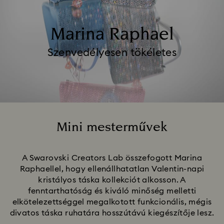
Marina Raphael
Szenvedélyesen tökéletes
Mini mesterművek
Title:
A Swarovski Creators Lab összefogott Marina
Raphaellel, hogy ellenállhatatlan Valentin-napi
kristályos táska kollekciót alkosson. A
fenntarthatóság és kiváló minőség melletti
elkötelezettséggel megalkotott funkcionális, mégis
divatos táska ruhatára hosszútávú kiegészítője lesz.