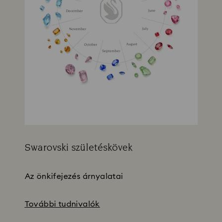
Swarovski születéskövek
Title:
Az önkifejezés árnyalatai
További tudnivalók