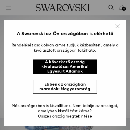
Hozzáférési-kulcs lista
0
0 - Fejléc
1 – Fő tartalom
2 - Lábléc
A Swarovski az Ön országában is elérhető
Rendelését csak olyan címre tudjuk kézbesíteni, amely a
kiválasztott országban található.
A következő ország
kiválasztása: Amerikai
Egyesült Államok
Ebben az országban
maradok: Magyarország
Más országokban is kiszállítunk. Nem találja az országot,
amelyben kiszállítást kérne?
Összes ország megtekintése