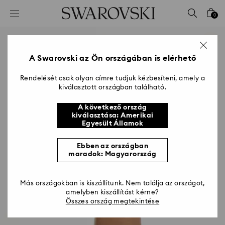
Hozzáférési-kulcs lista
0
0 - Fejléc
1 – Fő tartalom
2 - Lábléc
A Swarovski az Ön országában is elérhető
Rendelését csak olyan címre tudjuk kézbesíteni, amely a
kiválasztott országban található.
A következő ország
kiválasztása: Amerikai
Egyesült Államok
Ebben az országban
maradok: Magyarország
Más országokban is kiszállítunk. Nem találja az országot,
amelyben kiszállítást kérne?
Összes ország megtekintése