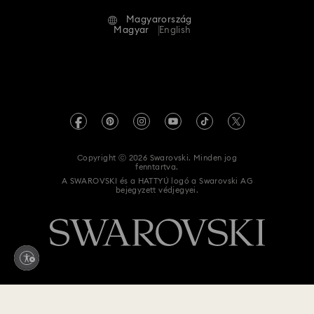
Alumni Community
Magyarország
Kapcsolat
Általános feltételek
Magyar
English
Szakembereknek
Mérettáblázat
Adatvédelmi szabályzat
Oldaltérkép
Üzletkereső
Impresszum
Swarovski Created Diamonds
REACH-tájékoztató
Kristallwelten
Copyright ⓒ 2026 Swarovski. Minden jog
Akadálymentességi nyilatkozat
fenntartva.
Code of Conduct & Policies
A SWAROVSKI és a HATTYÚ logó a Swarovski AG
bejegyzett védjegyei.
Adatvédelmi beleegyezési nyilatkozat
Elállás a szerződéstől
150 000 Ft
Hozzáadás a kosárhoz