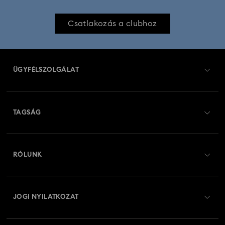
Csatlakozás a clubhoz
ÜGYFÉLSZOLGÁLAT
Ügyfélszolgálat áttekintés
TAGSÁG
Rendelési állapot
Regisztráció
Ajándékkártya egyenleg
RÓLUNK
Swarovski Club
Szállítás
A Swarovski bemutatása
Swarovski Crystal Society (SCS)
Visszaküldés és csere
JOGI NYILATKOZAT
Állás és karrier
Javítás állapota
Általános feltételek