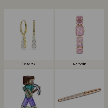
Title:
Ékszerek
Karórák