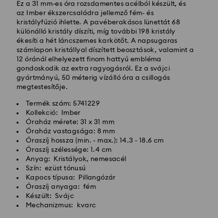
Ez a 31 mm-es óra rozsdamentes acélból készült, és
Hagyományos szállítás - GLS
az Imber ékszercsaládra jellemző fém- és
kristályfúzió ihlette. A pavéberakásos lünettát 68
A hétfőtől péntekig 10:00 óráig leadott
különálló kristály díszíti, míg további 198 kristály
megrendeléseket még aznap dolgozzuk fel majd
ékesíti a hét láncszemes karkötőt. A napsugaras
szállítjuk ki.
számlapon kristállyal díszített beosztások, valamint a
Hagyományos kiszállítási: 3 munkanap a feldolgozás
12 óránál elhelyezett finom hattyú embléma
és a szállítás után
gondoskodik az extra ragyogásról. Ez a svájci
Hagyományos kiszállítási költség: HUF 2'000
gyártmányú, 50 méterig vízálló óra a csillogás
Ingyenes kiszállítás a rendelések felett: HUF 39 960
megtestesítője.
Termék szám: 5741229
Expressz kiszállítási -
FedEx
Kollekció: Imber
Óraház mérete: 31 x 31 mm
Óraház vastagsága: 8 mm
A hétfőtől péntekig, CET 14:30 óráig leadott
Óraszíj hossza (min. - max.): 14.3 - 18.6 cm
megrendeléseket még aznap feldolgozzuk és
Óraszíj szélessége: 1.4 cm
kiszállítjuk.
Anyag: Kristályok, nemesacél
Expressz szállítási idő: 1 munkanap a feldolgozás és a
Szín: ezüst tónusú
szállítás után
Kapocs típusa: Pillangózár
Expressz szállítási költség: HUF 7'200
Óraszíj anyaga: fém
Készült: Svájc
Mechanizmus: kvarc
A Swarovski nem szállít postafiókokba vagy APO-