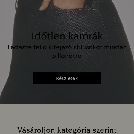
Időtlen karórák
Fedezze fel a kifejező stílusokat minden
pillanatra
Részletek
Vásároljon kategória szerint