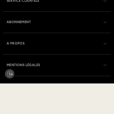
SERVICE CLIENTÈLE
Aperçu du service clientèle
ABONNEMENT
État de la commande
Créer un compte
Solde de la carte cadeau
A PROPOS
Swarovski Club
Livraisons
À propos de Swarovski
Swarovski Crystal Society (SCS)
Retours et échanges
MENTIONS LÉGALES
Emploi & Carrières
Statut de réparation
Conditions D’Utilisation
Alumni Community
Luxembourg
Contactez-Nous
Conditions Générales
Français
English
Deutsch
Pour les professionnels
Calculer votre taille
Politique De Confidentialité
Sitemap
Rechercher une boutique