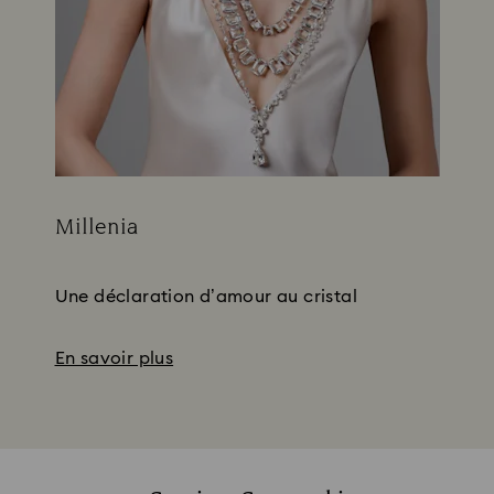
Millenia
Title:
Subtitle:
Une déclaration d’amour au cristal
En savoir plus