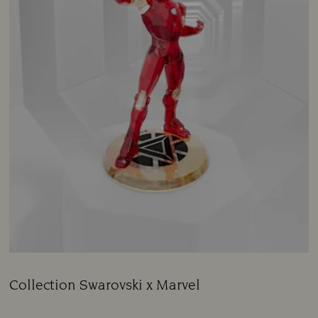
Collection Swarovski x Marvel
Title:
Subtitle: