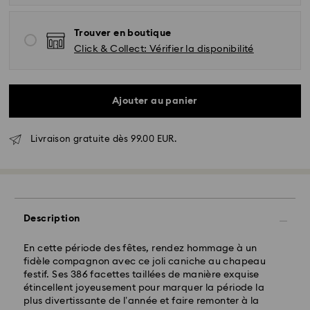
Trouver en boutique
Click & Collect: Vérifier la disponibilité
Ajouter au panier
Livraison standard - GLS
Livraison gratuite dès 99.00 EUR.
Les commandes passées du lundi au vendredi avant
17:00 HEC seront traitées et envoyées le jour ouvrable
même
Délai de livraison standard: 2-3 jours ouvrables après
traitement et envoi
Frais de livraison standard: EUR 6.95
Description
Livraison standard offerte à partir de : EUR 99
En cette période des fêtes, rendez hommage à un
fidèle compagnon avec ce joli caniche au chapeau
Livraison express -
FedEx
festif. Ses 386 facettes taillées de manière exquise
étincellent joyeusement pour marquer la période la
plus divertissante de l’année et faire remonter à la
Les commandes passées du lundi au vendredi avant