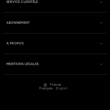
SERVICE CLIENTÈLE
Aperçu du service clientèle
ABONNEMENT
État de la commande
Créer un compte
Solde de la carte cadeau
A PROPOS
Swarovski Club
Livraisons
À propos de Swarovski
Swarovski Crystal Society (SCS)
Retours et échanges
MENTIONS LÉGALES
Emploi & Carrières
Statut de réparation
Conditions D’Utilisation
Alumni Community
France
Contactez-Nous
Conditions Générales
Français
English
Pour les professionnels
Calculer votre taille
Politique De Confidentialité
Sitemap