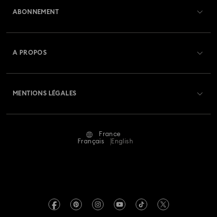
ABONNEMENT
État de la commande
Créer un compte
Solde de la carte cadeau
A PROPOS
Swarovski Club
Livraisons
À propos de Swarovski
Swarovski Crystal Society (SCS)
Retours et échanges
MENTIONS LÉGALES
Emploi & Carrières
Statut de réparation
Conditions D’Utilisation
Alumni Community
France
Contactez-Nous
Conditions Générales
Français
English
Pour les professionnels
Calculer votre taille
Politique De Confidentialité
Sitemap
Rechercher une boutique
Mention Légale
Swarovski Created Diamonds
Réservez un rendez-vous
Informations sur REACH