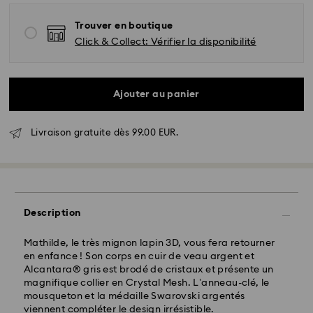
Trouver en boutique
Click & Collect: Vérifier la disponibilité
Livraison standard - GLS
Ajouter au panier
Les commandes passées du lundi au vendredi avant
17:00 HEC seront traitées et envoyées le jour ouvrable
même
Livraison gratuite dès 99.00 EUR.
Délai de livraison standard: 2-3 jours ouvrables après
traitement et envoi
Frais de livraison standard: EUR 6.95
Livraison standard offerte à partir de : EUR 99
Description
Livraison express -
FedEx
Mathilde, le très mignon lapin 3D, vous fera retourner
en enfance ! Son corps en cuir de veau argent et
Les commandes passées du lundi au vendredi avant
Alcantara® gris est brodé de cristaux et présente un
14:30 HEC seront traitées et envoyées le jour
magnifique collier en Crystal Mesh. L’anneau-clé, le
ouvrable même
mousqueton et la médaille Swarovski argentés
Délai de livraison express: 1-2 jours ouvrables après
viennent compléter le design irrésistible.
traitement et envoi