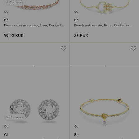
4 Couleurs
Outlet
Outlet
Bracelet Imber Emily
Bracelet Hyperbola
Diverses tailles rondes, Rose, Doré à l’or
Boucle entrelacée, Blanc, Doré à l’or
rose 18 carats (750/1000)
18 carats (750/1000)
59,50 EUR
83 EUR
2 Couleurs
Outlet
Outlet
Clous d'oreilles Una Angelic
Bracelet-jonc Lifelong