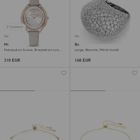
2 Couleurs
Outlet
Outlet
Montre Crystalline aura
Bague cocktail Sublima
Fabriqué en Suisse, Bracelet en cuir,
Large, Blanche, Métal rhodié
Gris, Finition or rose
210 EUR
168 EUR