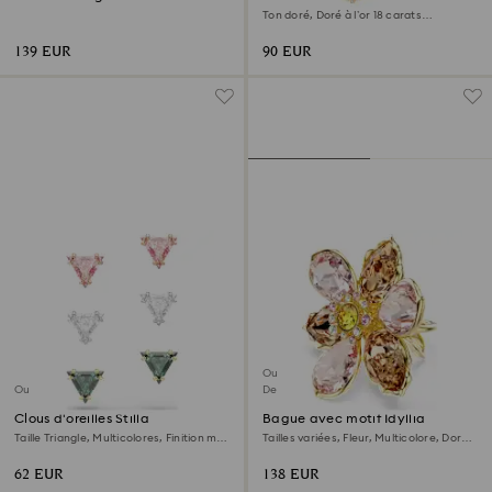
Ton doré, Doré à l’or 18 carats
(750/1000)
139 EUR
90 EUR
Outlet
Outlet
Dernière chance
Clous d'oreilles Stilla
Bague avec motif Idyllia
Taille Triangle, Multicolores, Finition mix
Tailles variées, Fleur, Multicolore, Doré à
de métal
l’or 18 carats (750/1000)
62 EUR
138 EUR