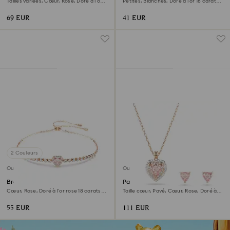
Tailles variées, Cœur, Rose, Doré à l’or
Petites, Blanches, Doré à l’or 18 carats
rose 18 carats (750/1000)
(750/1000)
69 EUR
41 EUR
2 Couleurs
Outlet
Outlet
Bracelet One
Parure One
Cœur, Rose, Doré à l’or rose 18 carats
Taille cœur, Pavé, Cœur, Rose, Doré à
(750/1000)
l’or rose 18 carats (750/1000)
55 EUR
111 EUR