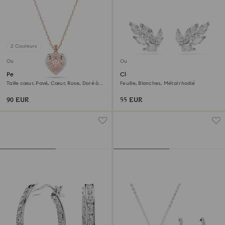
2 Couleurs
Outlet
Outlet
Pendentif One
Clous d'oreilles Louison
Taille cœur, Pavé, Cœur, Rose, Doré à
Feuille, Blanches, Métal rhodié
l’or rose 18 carats (750/1000)
90 EUR
55 EUR