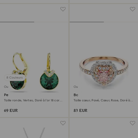
8 Couleurs
Outlet
Outlet
Pendants d'oreilles Bella V
Bague avec motif One
Taille ronde, Vertes, Doré à l’or 18 carats
Taille cœur, Pavé, Cœur, Rose, Doré à
(750/1000)
l’or rose 18 carats (750/1000)
69 EUR
83 EUR