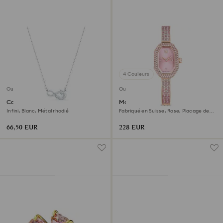
4 Couleurs
Outlet
Outlet
Collier Hyperbola
Montre bracelet-jonc Dextera
Infini, Blanc, Métal rhodié
Fabriqué en Suisse, Rose, Placage de
ton or rosé
66,50 EUR
228 EUR