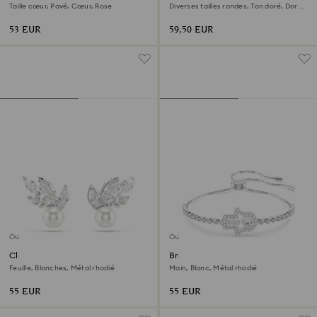
Taille cœur, Pavé, Cœur, Rose
Diverses tailles rondes, Ton doré, Doré
à l’or 18 carats (750/1000)
53 EUR
59,50 EUR
Outlet
Outlet
Clous d'oreilles Louison Pearl
Bracelet Matrix
Feuille, Blanches, Métal rhodié
Main, Blanc, Métal rhodié
55 EUR
55 EUR