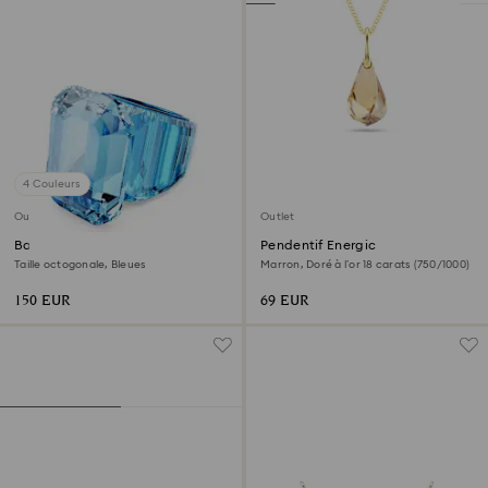
4 Couleurs
Outlet
Outlet
Bague cocktail Lucent
Pendentif Energic
Taille octogonale, Bleues
Marron, Doré à l’or 18 carats (750/1000)
150 EUR
69 EUR