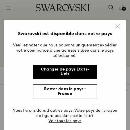
Accesskeys list
0
0 - Header
1 - Main content
2 - Footer
Swarovski est disponible dans votre pays
3 - Filter
Veuillez noter que nous pouvons uniquement expédier
votre commande à une adresse située dans le pays
4 - Search results
sélectionné.
Outlet
Changer de pays États-
Unis
753 Résultats
Filtres
Trier selon
Filtres
Trier
selon
Rester dans le pays :
France
Nous livrons dans d’autres pays. Votre pays de livraison
ne figure pas dans cette liste?
Voir tous les pays