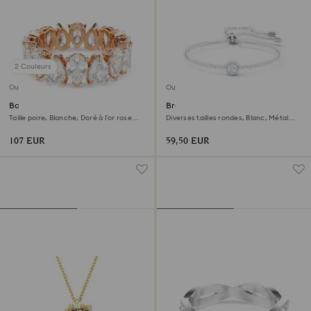
2 Couleurs
Outlet
Outlet
Bague Matrix Vittore
Bracelet Una Angelic
Taille poire, Blanche, Doré à l’or rose
Diverses tailles rondes, Blanc, Métal
18 carats (750/1000)
rhodié
107 EUR
59,50 EUR