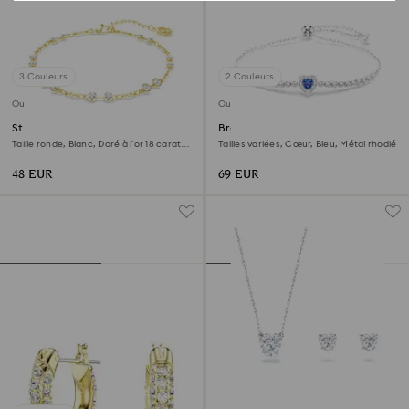
3 Couleurs
2 Couleurs
Outlet
Outlet
Strand Swarovski Remix
Bracelet One
Collection
Taille ronde, Blanc, Doré à l’or 18 carats
Tailles variées, Cœur, Bleu, Métal rhodié
(750/1000)
48 EUR
69 EUR