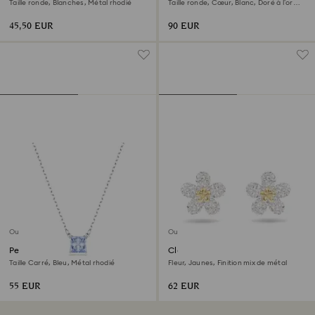
Taille ronde, Blanches, Métal rhodié
Taille ronde, Cœur, Blanc, Doré à l’or
18 carats (750/1000)
45,50 EUR
90 EUR
Outlet
Outlet
Pendentif Matrix
Clous d'oreilles Tough
Taille Carré, Bleu, Métal rhodié
Fleur, Jaunes, Finition mix de métal
55 EUR
62 EUR