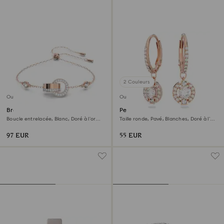
2 Couleurs
Outlet
Outlet
Bracelet Dextera
Pendants d'oreilles Una
Boucle entrelacée, Blanc, Doré à l’or
Taille ronde, Pavé, Blanches, Doré à l’or
rose 18 carats (750/1000)
rose 18 carats (750/1000)
97 EUR
55 EUR