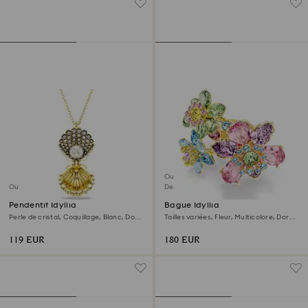
Outlet
Outlet
Dernière chance
Pendentif Idyllia
Bague Idyllia
Perle de cristal, Coquillage, Blanc, Doré
Tailles variées, Fleur, Multicolore, Doré à
à l’or 18 carats (750/1000)
l’or 18 carats (750/1000)
119 EUR
180 EUR