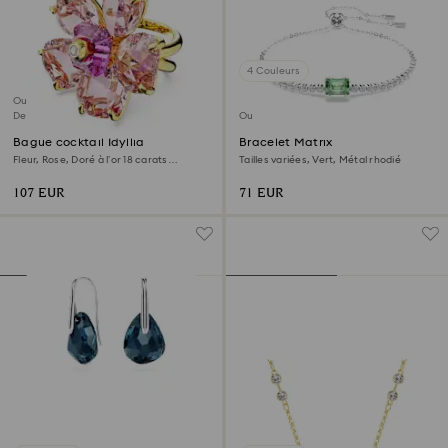
4 Couleurs
Outlet
Dernière chance
Outlet
Bague cocktail Idyllia
Bracelet Matrix
Fleur, Rose, Doré à l’or 18 carats
Tailles variées, Vert, Métal rhodié
(750/1000)
107 EUR
71 EUR