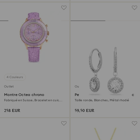
4 Couleurs
Outlet
Outlet
Montre Octea chrono
Pendants d'oreilles Una Angelic
Fabriqué en Suisse, Bracelet en cuir,
Taille ronde, Blanches, Métal rhodié
Violette, Finition or rose
258 EUR
59,50 EUR