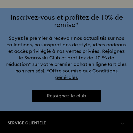
Collection Constella
Collection Curiosa
Inscrivez-vous et profitez de 10% de
remise*
Collection Dextera
Collection Dulcis
Soyez le premier à recevoir nos actualités sur nos
collections, nos inspirations de style, idées cadeaux
Collection Florere
Collection Gema
et accès privilégié à nos ventes privées. Rejoignez
le Swarovski Club et profitez de -10 % de
Collection Harmonia
Collection Holiday Cheers
réduction* sur votre premier achat en ligne (articles
non remisés).
*Offre soumise aux Conditions
générales
Collection Holiday Magic
Collection Hyperbola
Collection Idyllia
Collection Idyllia Lilia
Rejoignez le club
Collection Imber
Collection Lucent
Collection Luna
SERVICE CLIENTÈLE
Collection Matrix
Collection Matrix Tennis