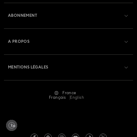
Aperçu du service clientèle
Collection Matrix Vittore
Collection Mesmera
ABONNEMENT
État de la commande
Collection Millenia
Collection Numina
Créer un compte
Solde de la carte cadeau
A PROPOS
Collection Orbita
Collection Signum
Swarovski Club
Livraisons
À propos de Swarovski
Collection Stilla
Collection Swan
Collection Una
Swarovski Crystal Society (SCS)
Retours et échanges
MENTIONS LÉGALES
Emploi & Carrières
Collection Una Angelic
Collection Vienna
Statut de réparation
Conditions D’Utilisation
Alumni Community
Collection capsule Ariana Grande x Swarovski
France
Contactez-Nous
Conditions Générales
Français
English
Pour les professionnels
Collection de bijoux et figurines Minions
Calculer votre taille
Politique De Confidentialité
Sitemap
Collection de figurines et accessoires Marvel
Rechercher une boutique
Mention Légale
Swarovski Created Diamonds