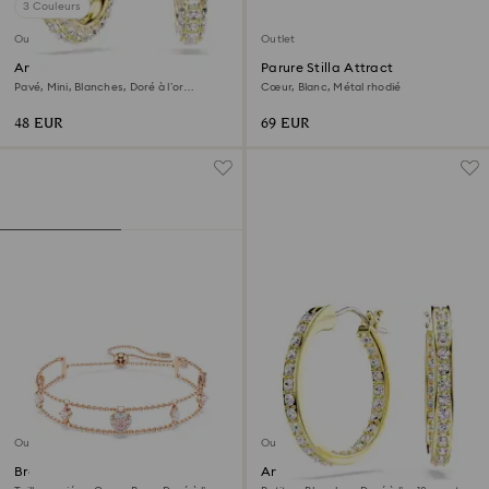
3 Couleurs
Outlet
Outlet
Anneaux d'oreilles Dextera
Parure Stilla Attract
Pavé, Mini, Blanches, Doré à l’or
Cœur, Blanc, Métal rhodié
18 carats (750/1000)
48 EUR
69 EUR
Outlet
Outlet
Bracelet One
Anneaux d'oreilles Sommerset