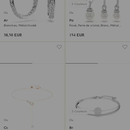
2 Couleurs
Outlet
Outlet
Anneaux d'oreilles Sommerset
Parure Originally
Blanches, Métal rhodié
Pavé, Perle de cristal, Blanc, Métal
rhodié
38,50 EUR
154 EUR
2 Couleurs
Outlet
Outlet
Collier en Y Hyperbola
Bracelet-jonc Sublima