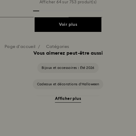
Afficher 64 sur 753 produit(s)
Voir plus
Page d'accueil
Catégories
Vous aimerez peut-être aussi
Bijoux et accessoires : Été 2026
Cadeaux et décorations d’Halloween
Afficher plus
Accessoires et figurines Cheshire Cat
Cadeaux pour les 20 ans de mariage
Collection Alice in Wonderland
Collection Chroma