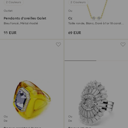
2 Couleurs
2 Couleurs
Outlet
Outlet
Pendants d'oreilles Galet
Collier Swarovski Remix
Bleu foncé, Métal rhodié
Taille ronde, Blanc, Doré à l’or 18 carats
(750/1000)
55 EUR
69 EUR
Outlet
Outlet
Dernière chance
Dernière chance