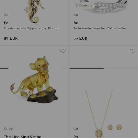
2 Couleurs
Outlet
Outlet
Pendentif Idyllia
Bague Infinity
Crystal pearls, Hippocampe, Blanc,
Taille ronde, Blanche, Métal rhodié
Doré à l’or 18 carats (750/1000)
89 EUR
55 EUR
Outlet
Outlet
The Lion King Simba
Parure Favor