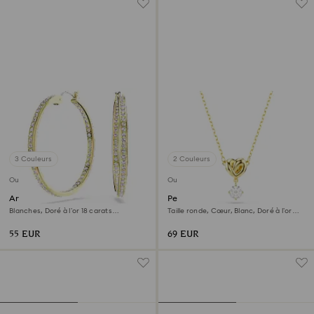
3 Couleurs
2 Couleurs
Outlet
Outlet
Anneaux d'oreilles Sommerset
Pendentif Lifelong
Blanches, Doré à l’or 18 carats
Taille ronde, Cœur, Blanc, Doré à l’or
(750/1000)
18 carats (750/1000)
55 EUR
69 EUR