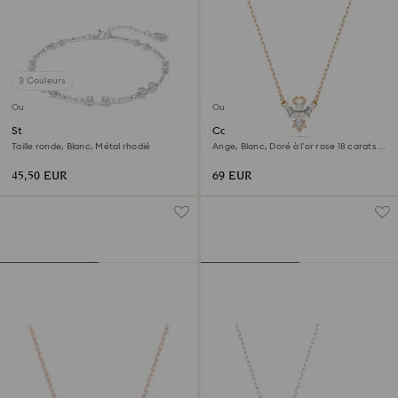
3 Couleurs
Outlet
Outlet
Strand Swarovski Remix
Collier Magic
Collection
Taille ronde, Blanc, Métal rhodié
Ange, Blanc, Doré à l’or rose 18 carats
(750/1000)
45,50 EUR
69 EUR