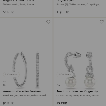
Bague cocktail Dulcis
Bague Idyllia
Taille coussin, Pavé, Jaune
Parure (3), Tailles variées, Coquillage,
Blanche, Métal rhodié
53 EUR
119 EUR
2 Couleurs
2 Couleurs
Outlet
Dernière chance
Outlet
Anneaux d'oreilles Dextera
Pendants d'oreilles Originally
Pavé, Larges, Blanches, Métal rhodié
Crystal Pearl, Pavé, Blanches, Métal
rhodié
90 EUR
83 EUR