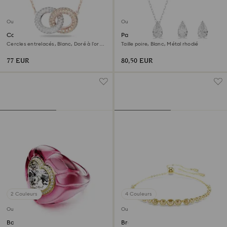
Outlet
Outlet
Collier Dextera
Parure Stilla Attract
Cercles entrelacés, Blanc, Doré à l’or
Taille poire, Blanc, Métal rhodié
rose 18 carats (750/1000)
77 EUR
80,50 EUR
2 Couleurs
4 Couleurs
Outlet
Outlet
Bague cocktail Dulcis
Bracelet Imber Emily