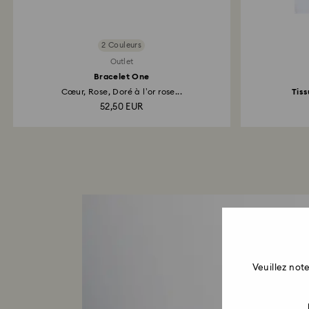
2 Couleurs
Outlet
Bracelet One
Cœur, Rose, Doré à l’or rose...
Tiss
52,50 EUR
Veuillez no