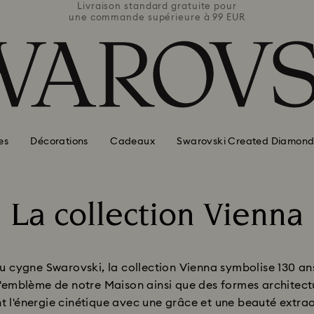
e pour
Livraison standard gratuite pour
Livra
 99 EUR
une commande supérieure à 99 EUR
une co
es
Décorations
Cadeaux
Swarovski Created Diamond
La collection Vienna
Title:
du cygne Swarovski, la collection Vienna symbolise 130 ans 
 l'emblème de notre Maison ainsi que des formes architect
nt l'énergie cinétique avec une grâce et une beauté extrao