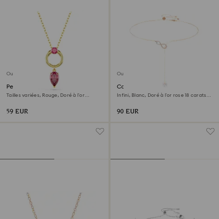
Outlet
Outlet
Pendentif Mesmera
Collier en Y Hyperbola
Tailles variées, Rouge, Doré à l’or
Infini, Blanc, Doré à l’or rose 18 carats
18 carats (750/1000)
(750/1000)
59 EUR
90 EUR