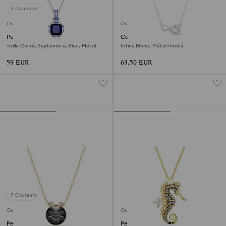
3 Couleurs
Outlet
Outlet
Pendentif Birthstone
Collier Hyperbola
Taille Carré, Septembre, Bleu, Métal
Infini, Blanc, Métal rhodié
rhodié
59 EUR
63,50 EUR
7 Couleurs
Outlet
Outlet
Pendentif Bella V
Pendentif Idyllia