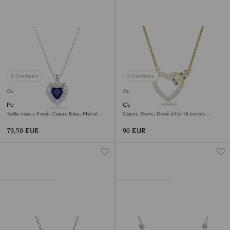
2 Couleurs
3 Couleurs
Outlet
Outlet
Pendentif One
Collier Lovely
Taille cœur, Pavé, Cœur, Bleu, Métal
Cœur, Blanc, Doré à l’or 18 carats
rhodié
(750/1000)
79,50 EUR
90 EUR