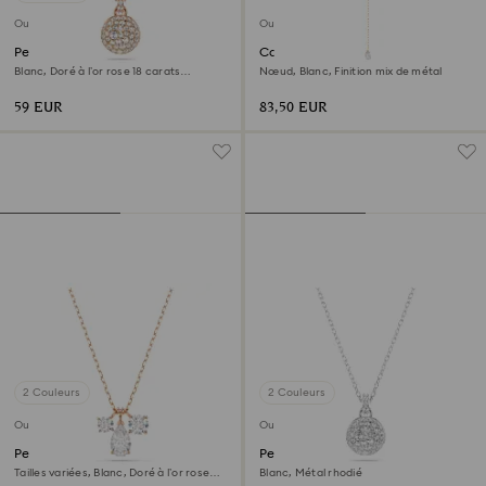
Outlet
Outlet
Pendentif Sublima
Collier Lifelong Bow
Blanc, Doré à l’or rose 18 carats
Nœud, Blanc, Finition mix de métal
(750/1000)
59 EUR
83,50 EUR
2 Couleurs
2 Couleurs
Outlet
Outlet
Pendentif Mesmera
Pendentif Sublima
Tailles variées, Blanc, Doré à l’or rose
Blanc, Métal rhodié
18 carats (750/1000)