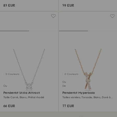
83 EUR
59 EUR
3 Couleurs
2 Couleurs
Outlet
Outlet
Dernière chance
Pendentif Stilla Attract
Pendentif Hyperbola
Taille Carré, Blanc, Métal rhodié
Tailles variées, Torsade, Blanc, Doré à
l’or rose 18 carats (750/1000)
66 EUR
77 EUR