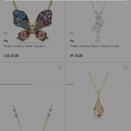
Outlet
Outlet
Pendentif et broche Idyllia
Pendentif Matrix
Tailles variées, Pavé, Papillon,
Tailles variées, Blanc, Métal rhodié
Multicolores, Doré à l’or 18 carats
(750/1000)
228 EUR
95 EUR