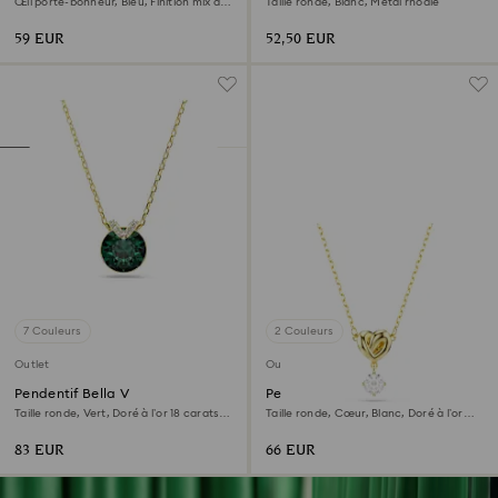
Œil porte-bonheur, Bleu, Finition mix de
Taille ronde, Blanc, Métal rhodié
métal
59 EUR
52,50 EUR
7 Couleurs
2 Couleurs
Outlet
Outlet
Pendentif Bella V
Pendentif Lifelong
Taille ronde, Vert, Doré à l’or 18 carats
Taille ronde, Cœur, Blanc, Doré à l’or
(750/1000)
18 carats (750/1000)
83 EUR
66 EUR