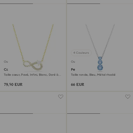
4 Couleurs
Outlet
Outlet
Collier Hyperbola
Pendentif Stilla Attract
Taille cœur, Pavé, Infini, Blanc, Doré à
Taille ronde, Bleu, Métal rhodié
l’or 18 carats (750/1000)
79,50 EUR
66 EUR