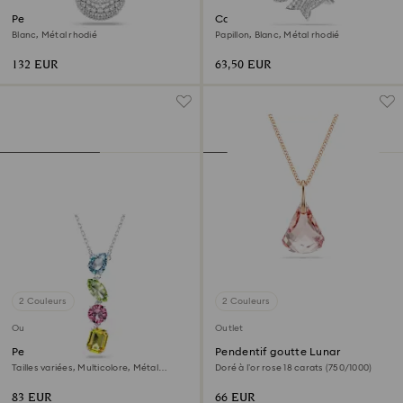
Pendentif Sublima
Collier Idyllia Lilia
Blanc, Métal rhodié
Papillon, Blanc, Métal rhodié
132 EUR
63,50 EUR
2 Couleurs
2 Couleurs
Outlet
Outlet
Pendentif en Y Gema
Pendentif goutte Lunar
Tailles variées, Multicolore, Métal
Doré à l’or rose 18 carats (750/1000)
rhodié
83 EUR
66 EUR