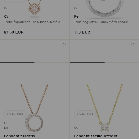
Outlet
Outlet
Collier Una
Pendentif Matrix
Trèfle à quatre feuilles, Blanc, Doré à
Taille baguette, Blanc, Métal rhodié
l’or rose 18 carats (750/1000)
83,50 EUR
150 EUR
2 Couleurs
3 Couleurs
Outlet
Dernière chance
Outlet
Pendentif Matrix
Pendentif Stilla Attract