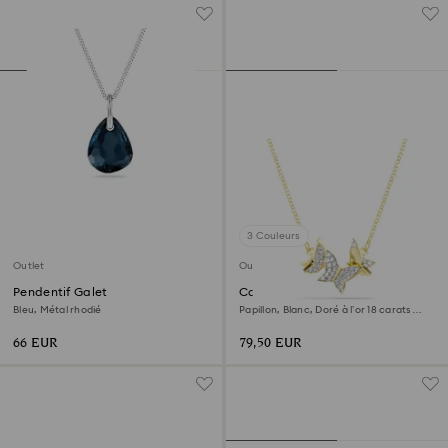
3 Couleurs
Outlet
Outlet
Pendentif Galet
Collier Idyllia Lilia
Bleu, Métal rhodié
Papillon, Blanc, Doré à l’or 18 carats
(750/1000)
66 EUR
79,50 EUR