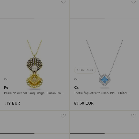
4 Couleurs
Outlet
Outlet
Pendentif Idyllia
Collier Una
Perle de cristal, Coquillage, Blanc, Doré
Trèfle à quatre feuilles, Bleu, Métal
à l’or 18 carats (750/1000)
rhodié
119 EUR
83,50 EUR