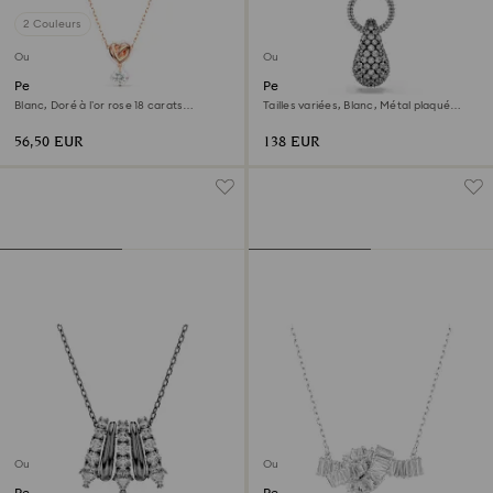
2 Couleurs
Outlet
Outlet
Pendentif Lifelong Heart
Pendentif Sublima
Blanc, Doré à l’or rose 18 carats
Tailles variées, Blanc, Métal plaqué
(750/1000)
ruthénium
56,50 EUR
138 EUR
Outlet
Outlet
Pendentif Sublima
Pendentif Matrix