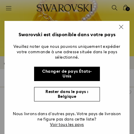
Accesskeys list
0
0 - Header
1 - Main content
2 - Footer
Swarovski est disponible dans votre pays
3 - Filter
Veuillez noter que nous pouvons uniquement expédier
votre commande à une adresse située dans le pays
4 - Search results
sélectionné.
Outlet colliers et pendentifs
Changer de pays États-
Unis
130 Résultats
Filtres
Trier selon
Filtres
Trier
selon
Rester dans le pays :
Belgique
Nous livrons dans d’autres pays. Votre pays de livraison
ne figure pas dans cette liste?
Voir tous les pays