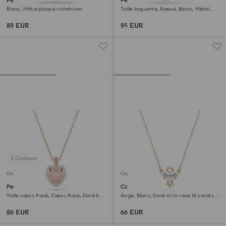
Blanc, Métal plaqué ruthénium
Taille baguette, Nœud, Blanc, Métal
rhodié
89 EUR
95 EUR
2 Couleurs
Outlet
Outlet
Pendentif One
Collier Magic
Taille cœur, Pavé, Cœur, Rose, Doré à
Ange, Blanc, Doré à l’or rose 18 carats
l’or rose 18 carats (750/1000)
(750/1000)
86 EUR
66 EUR