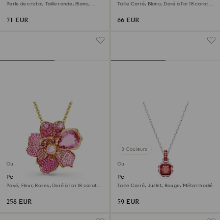
Perle de cristal, Taille ronde, Blanc,
Taille Carré, Blanc, Doré à l’or 18 carats
Doré à l’or rose 18 carats (750/1000)
(750/1000)
71 EUR
66 EUR
3 Couleurs
Outlet
Outlet
Pendentif et broche Idyllia
Pendentif Birthstone
Pavé, Fleur, Roses, Doré à l’or 18 carats
Taille Carré, Juillet, Rouge, Métal rhodié
(750/1000)
258 EUR
59 EUR