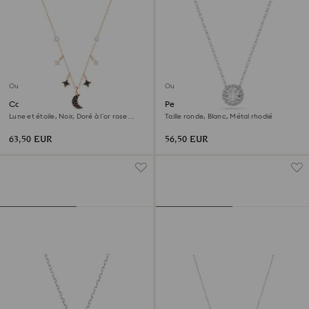
Outlet
Outlet
Collier Symbolica
Pendentif Una Angelic
Lune et étoile, Noir, Doré à l’or rose
Taille ronde, Blanc, Métal rhodié
18 carats (750/1000)
63,50 EUR
56,50 EUR