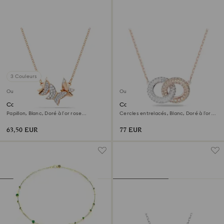
3 Couleurs
Outlet
Outlet
Collier Idyllia Lilia
Collier Dextera
Papillon, Blanc, Doré à l’or rose
Cercles entrelacés, Blanc, Doré à l’or
18 carats (750/1000)
rose 18 carats (750/1000)
63,50 EUR
77 EUR