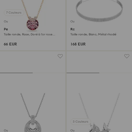
7 Couleurs
Outlet
Outlet
Pendentif Bella V
Ras-de-cou Matrix
Taille ronde, Rose, Doré à l’or rose
Taille ronde, Blanc, Métal rhodié
18 carats (750/1000)
66 EUR
168 EUR
3 Couleurs
Outlet
Outlet