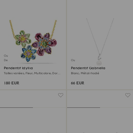
Outlet
Dernière chance
Outlet
Pendentif Idyllia
Pendentif Gabriella
Tailles variées, Fleur, Multicolore, Doré à
Blanc, Métal rhodié
l’or 18 carats (750/1000)
180 EUR
66 EUR