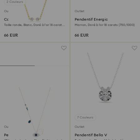
2 Couleurs
Outlet
Outlet
Collier Swarovski Remix
Pendentif Energic
Taille ronde, Blanc, Doré à l’or 18 carats
Marron, Doré à l’or 18 carats (750/1000)
(750/1000)
66 EUR
66 EUR
7 Couleurs
Outlet
Outlet
Pendentif Symbolica
Pendentif Bella V