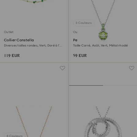
3 Couleurs
Outlet
Outlet
Collier Constella
Pendentif Birthstone
Diverses tailles rondes, Vert, Doré à l’or
Taille Carré, Août, Vert, Métal rhodié
18 carats (750/1000)
119 EUR
59 EUR
4 Couleurs