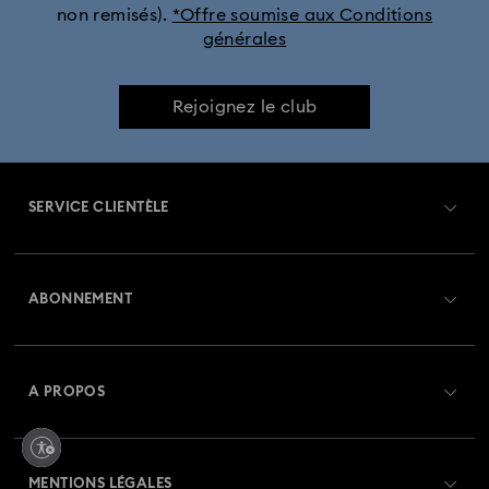
non remisés).
*Offre soumise aux Conditions
générales
Rejoignez le club
SERVICE CLIENTÈLE
Aperçu du service clientèle
ABONNEMENT
État de la commande
Créer un compte
Solde de la carte cadeau
A PROPOS
Swarovski Club
Livraisons
À propos de Swarovski
Swarovski Crystal Society (SCS)
Retours et échanges
MENTIONS LÉGALES