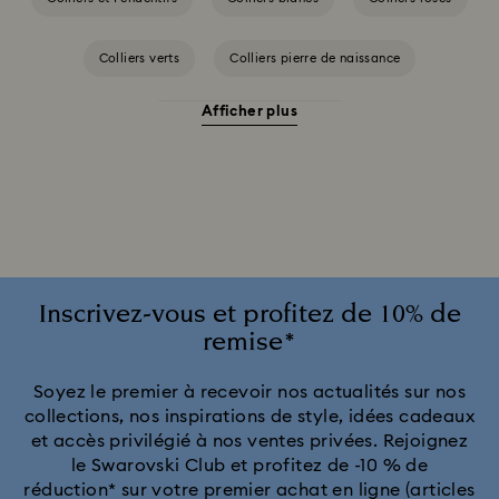
Colliers verts
Colliers pierre de naissance
Afficher plus
Colliers en placage de ton or
Colliers et pendentifs finition de métaux divers
Colliers et pendentifs perle de cristal
Colliers et pendentifs à placage de ton argent et de métal rhodié
Inscrivez-vous et profitez de 10% de
remise*
Colliers plaqués or rose
Soyez le premier à recevoir nos actualités sur nos
collections, nos inspirations de style, idées cadeaux
et accès privilégié à nos ventes privées. Rejoignez
le Swarovski Club et profitez de -10 % de
réduction* sur votre premier achat en ligne (articles