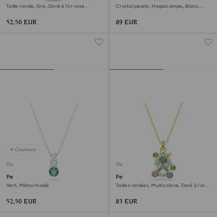
Taille ronde, Gris, Doré à l’or rose
Crystal pearls, Hippocampe, Blanc,
18 carats (750/1000)
Doré à l’or 18 carats (750/1000)
52,50 EUR
89 EUR
4 Couleurs
Outlet
Outlet
Pendentif Stilla Attract
Pendentif Gema
Vert, Métal rhodié
Tailles variées, Multicolore, Doré à l’or
18 carats (750/1000)
52,50 EUR
83 EUR