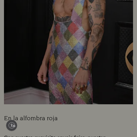
En la alfombra roja
Title:
Subtitle: