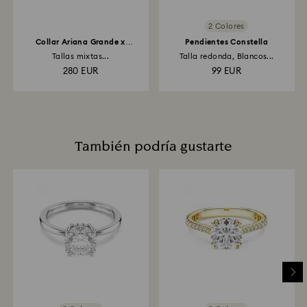
Devoluciónes por medio de tienda Swarovski: Las
2 Colores
devoluciones se procesarán mediante el método de
pago original y tardará hasta 3 o 7 días laborables en
Collar Ariana Grande x
Pendientes Constella
Swarovski
aplicarse el crédito.
Tallas mixtas...
Talla redonda, Blancos...
280 EUR
99 EUR
También podría gustarte