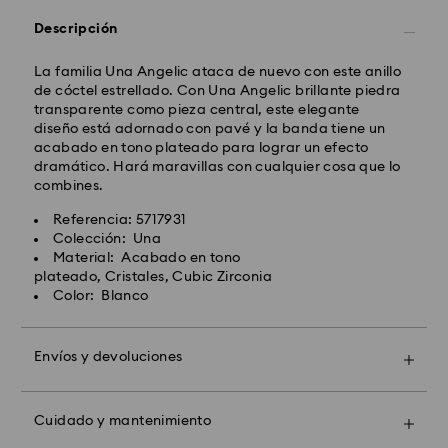
Descripción
Envío Exprés - FedEx
La familia Una Angelic ataca de nuevo con este anillo
Los pedidos realizados de lunes a viernes antes de las
de cóctel estrellado. Con Una Angelic brillante piedra
14:30h CET serán procesados y enviados el mismo día
transparente como pieza central, este elegante
laboral.
diseño está adornado con pavé y la banda tiene un
Tiempo de envío exprés: 1-2 días laborables después
acabado en tono plateado para lograr un efecto
del procesamiento y envío.
dramático. Hará maravillas con cualquier cosa que lo
Costo envío exprés : EUR 19
combines.
Referencia: 5717931
Swarovski no puede realizar envíos a apartados
Colección: Una
postales ni a direcciones APO/FPO (direcciones del
Material: Acabado en tono
ejército y de la marina). Los artículos seguirán siendo
plateado, Cristales, Cubic Zirconia
propiedad de Swarovski hasta la recepción del pago
Color: Blanco
final.
Envíos y devoluciones
Para los productos Crystal Myriad, con Licencia y
Haz que tu regalo sea todavía más especial con una
Creators Lab,es importante tener en cuenta que
bolsa premium con el logo de la marca y un envoltorio
pueden pasar hasta 2 semanas antes de que se envíe
colorido. Además puedes incluir un mensaje
el paquete y se le enviara una notificación por correo
Cuidado y mantenimiento
personalizado.
electrónico.