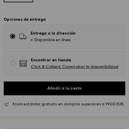
Opciones de entrega
Entrega a la dirección
Disponible en línea
Encontrar en tienda
Envío Standard - GLS
Click & Collect: Comprobar la disponibilidad
Los pedidos realizados de lunes a viernes antes de las
10:00h CET serán procesados y enviados el mismo día
Añadir a la cesta
laboral.
Tiempo de envío estándar: 4 días laborables después
del procesamiento y envío.
(5-6 días a las Islas
Envío estándar gratuito en compras superiores a 99.00 EUR.
Baleares)
Coste envío estándar: EUR 6.95
Envío estándar gratuito por compras superiores a:
EUR 99