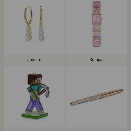
Joyería
Relojes