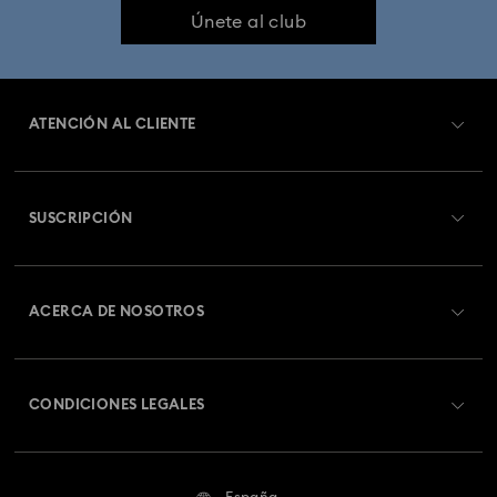
Únete al club
ATENCIÓN AL CLIENTE
Información general del servicio al cliente
SUSCRIPCIÓN
Estado del pedido
Registrarse
Saldo de la tarjeta regalo
ACERCA DE NOSOTROS
Swarovski Club
Envío
Acerca de Swarovski
Swarovski Crystal Society (SCS)
Cambios y devoluciones
CONDICIONES LEGALES
Trabaja con nosotros
Estado de la reparación
Condiciones De Uso
Alumni Community