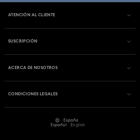
ATENCIÓN AL CLIENTE
Información general del servicio al cliente
SUSCRIPCIÓN
Estado del pedido
Registrarse
Saldo de la tarjeta regalo
ACERCA DE NOSOTROS
Swarovski Club
Envío
Acerca de Swarovski
Swarovski Crystal Society (SCS)
Cambios y devoluciones
CONDICIONES LEGALES
Trabaja con nosotros
Estado de la reparación
Condiciones De Uso
Alumni Community
España
Contacto
Terminos & Condiciones
Español
English
Para profesionales
Guía de tamaños