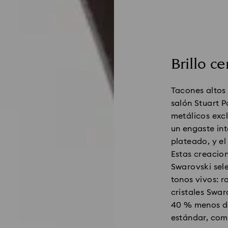
Brillo c
Tacones altos
salón Stuart P
metálicos exc
un engaste int
plateado, y el
Estas creacion
Swarovski sele
tonos vivos: r
cristales Swa
40 % menos de
estándar, com