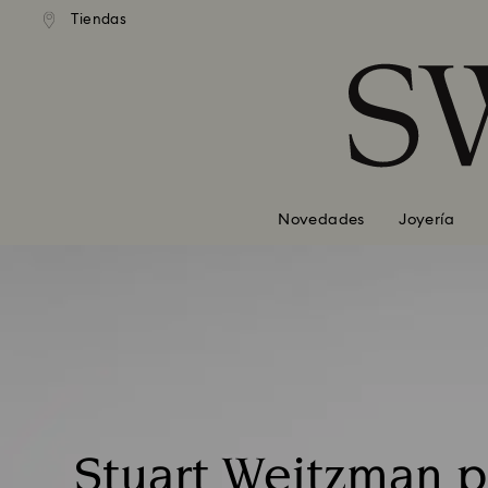
Tiendas
Accesskeys list
0 - Header
1 - Main content
2 - Footer
Novedades
Joyería
Stuart Weitzman