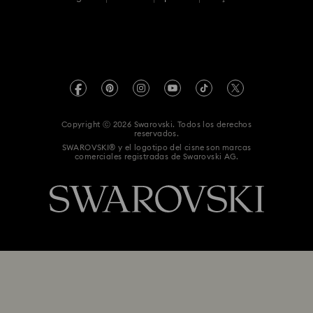
Para profesionales
Buscador de tiendas
Política De Privacidad
Mapa Web
Pie De Imprenta
Swarovski Created Diamonds
Información sobre REACH
Kristallwelten
Copyright ⓒ 2026 Swarovski. Todos los derechos
Declaración de consentimiento de protección de datos
reservados.
Code of Conduct & Policies
SWAROVSKI® y el logotipo del cisne son marcas
comerciales registradas de Swarovski AG.