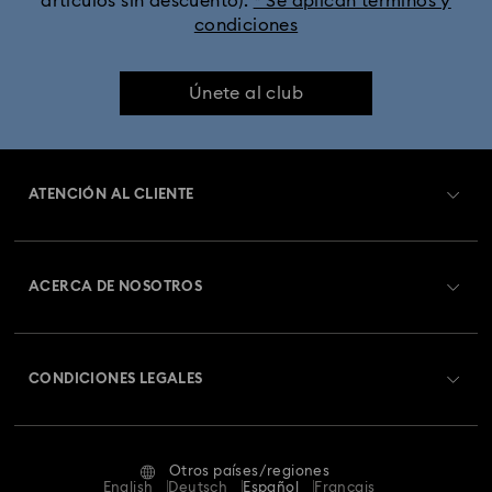
artículos sin descuento).
* Se aplican términos y
condiciones
Únete al club
ATENCIÓN AL CLIENTE
Información general del servicio al cliente
ACERCA DE NOSOTROS
Saldo de la tarjeta regalo
Acerca de Swarovski
Estado de la reparación
CONDICIONES LEGALES
Trabaja con nosotros
Contacto
Condiciones De Uso
Alumni Community
Guía de tamaños
Otros países/regiones
Terminos & Condiciones
English
Deutsch
Español
Français