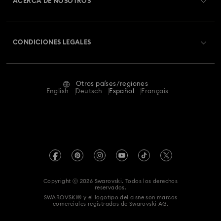
ACERCA DE NOSOTROS
Saldo de la tarjeta regalo
Acerca de Swarovski
Estado de la reparación
CONDICIONES LEGALES
Trabaja con nosotros
Contacto
Condiciones De Uso
Alumni Community
Guía de tamaños
Otros países/regiones
Terminos & Condiciones
English
Deutsch
Español
Français
Para profesionales
Buscador de tiendas
Política De Privacidad
Mapa Web
Consentimiento De Cookies
Swarovski Created Diamonds
Pie De Imprenta
Kristallwelten
Copyright ⓒ 2026 Swarovski. Todos los derechos
Información sobre REACH
reservados.
Code of Conduct & Policies
SWAROVSKI® y el logotipo del cisne son marcas
comerciales registradas de Swarovski AG.
Declaración de consentimiento de protección de datos