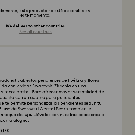
emente, este producto no está disponible en
este momento.
We deliver to other countries
See all countries
ado estival, estos pendientes de libélula y flores
vida con vívidas Swarovski Zirconia en una
 y tonos pastel. Para ofrecer mayor versatilidad de
a cuenta con un adorno para pendientes
e te permite personalizar los pendientes según tu
l uso de Swarovski Crystal Pearls también le
un toque de lujo. Llévalos con nuestros accesorios a
ar la alegría.
49190