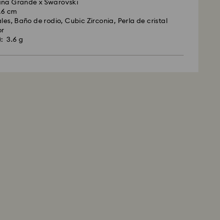
ana Grande x Swarovski
.6 cm
les, Baño de rodio, Cubic Zirconia, Perla de cristal
or
): 3.6 g