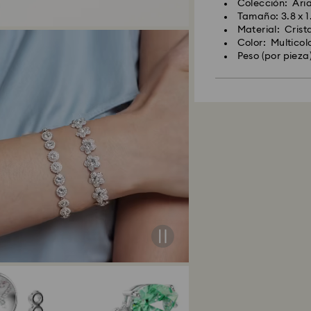
Colección: Ari
Tamaño: 3.8 x 1
Material: Crista
Color: Multicol
Peso (por pieza