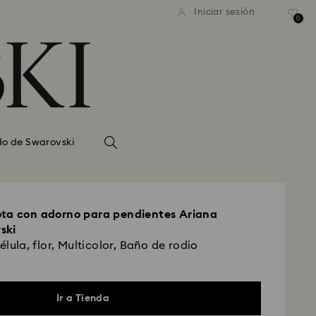
Iniciar sesión
0
do de Swarovski
ota con adorno para pendientes Ariana
ski
élula, flor, Multicolor, Baño de rodio
Ir a Tienda