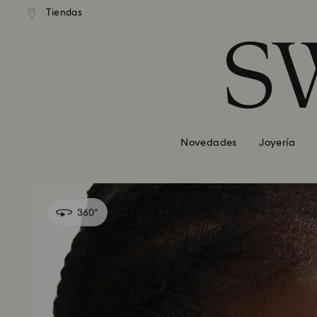
Tiendas
Accesskeys list
0 - Header
1 - Main content
2 - Footer
Novedades
Joyería