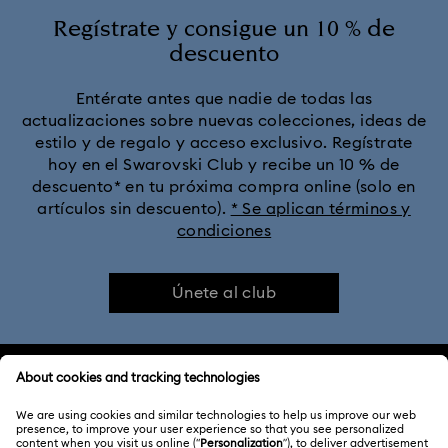
Regístrate y consigue un 10 % de
descuento
Entérate antes que nadie de todas las
actualizaciones sobre nuevas colecciones, ideas de
estilo y de regalo y acceso exclusivo. Regístrate
hoy en el Swarovski Club y recibe un 10 % de
descuento* en tu próxima compra online (solo en
artículos sin descuento).
* Se aplican términos y
condiciones
Únete al club
ATENCIÓN AL CLIENTE
Información general del servicio al cliente