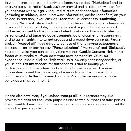
ACERCA DE NOSOTROS
Saldo de la tarjeta regalo
Acerca de Swarovski
Estado de la reparación
CONDICIONES LEGALES
Trabaja con nosotros
Contacto
Condiciones De Uso
Alumni Community
Guía de tamaños
Otros países/regiones
Terminos & Condiciones
English
Deutsch
Español
Français
Para profesionales
Buscador de tiendas
Política De Privacidad
Mapa Web
Consentimiento De Cookies
Swarovski Created Diamonds
Pie De Imprenta
Kristallwelten
Copyright ⓒ 2026 Swarovski. Todos los derechos
Información sobre REACH
reservados.
Code of Conduct & Policies
SWAROVSKI® y el logotipo del cisne son marcas
comerciales registradas de Swarovski AG.