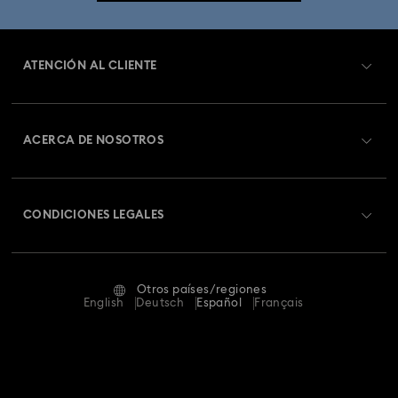
ATENCIÓN AL CLIENTE
Información general del servicio al cliente
ACERCA DE NOSOTROS
Saldo de la tarjeta regalo
Acerca de Swarovski
Estado de la reparación
CONDICIONES LEGALES
Trabaja con nosotros
Contacto
Condiciones De Uso
Alumni Community
Guía de tamaños
Otros países/regiones
Terminos & Condiciones
English
Deutsch
Español
Français
Para profesionales
Buscador de tiendas
Política De Privacidad
Mapa Web
Pie De Imprenta