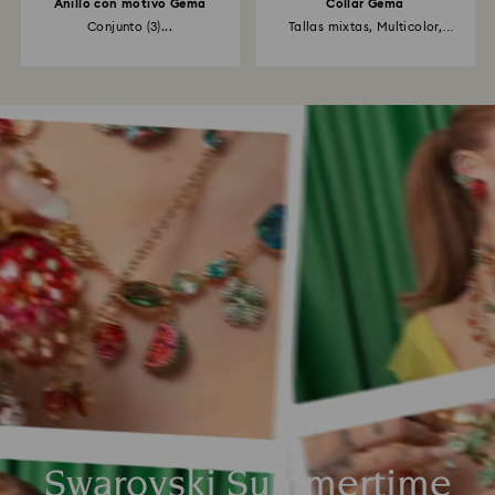
Anillo con motivo Gema
Collar Gema
Conjunto (3)...
Tallas mixtas, Multicolor,
Acabado...
Swarovski Summertime