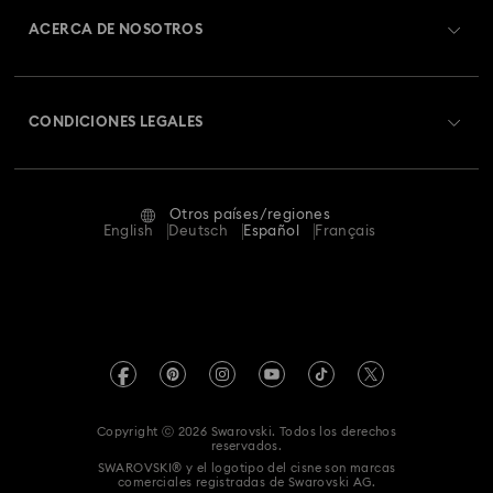
ACERCA DE NOSOTROS
Saldo de la tarjeta regalo
Acerca de Swarovski
Estado de la reparación
CONDICIONES LEGALES
Trabaja con nosotros
Contacto
Condiciones De Uso
Alumni Community
Guía de tamaños
Otros países/regiones
Terminos & Condiciones
English
Deutsch
Español
Français
Para profesionales
Buscador de tiendas
Política De Privacidad
Mapa Web
Pie De Imprenta
Swarovski Created Diamonds
Información sobre REACH
Kristallwelten
Copyright ⓒ 2026 Swarovski. Todos los derechos
Declaración de consentimiento de protección de datos
reservados.
Code of Conduct & Policies
SWAROVSKI® y el logotipo del cisne son marcas
comerciales registradas de Swarovski AG.