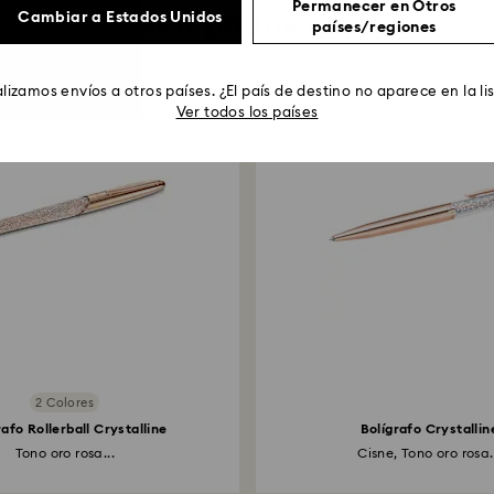
Permanecer en Otros
También podría gustarte
Cambiar a Estados Unidos
países/regiones
lizamos envíos a otros países. ¿El país de destino no aparece en la li
Ver todos los países
2 Colores
rafo Rollerball Crystalline
Bolígrafo Crystallin
Tono oro rosa...
Cisne, Tono oro rosa.