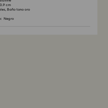
talline
 0.9 cm
ales, Baño tono oro
ta: Negro