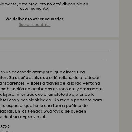
emente, este producto no está disponible en
este momento.
We deliver to other countries
See all countries
o es un accesorio atemporal que ofrece una
ites. Su diseño estilizado está relleno de alrededor
ransparentes, visibles a través de la larga ventana
combinación de acabados en tono oro y cromado le
ralujoso, mientras que el amuleto de ojo turco le
terioso y con significado. Un regalo perfecto para
ona especial que tiene una forma poética de
labras. En las tiendas Swarovski se pueden
 de tinta negra y azul.
28729