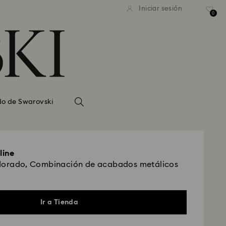
Iniciar sesión
0
do de Swarovski
line
 dorado, Combinación de acabados metálicos
Ir a Tienda