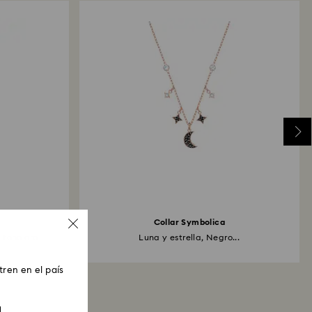
Collar Symbolica
 tono oro
Luna y estrella, Negro...
ren en el país