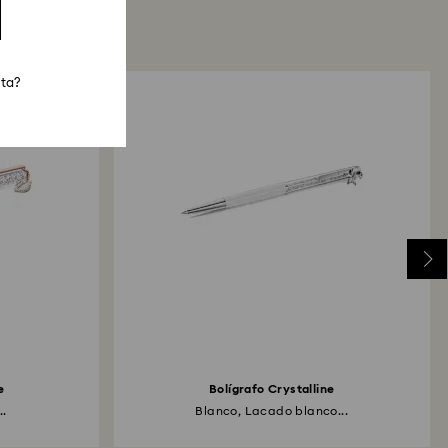
sta?
e
Bolígrafo Crystalline
..
Blanco, Lacado blanco...