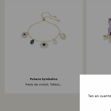
Pulsera Symbolica
Perla de cristal, Trébol...
Tal
Ten en cuenta