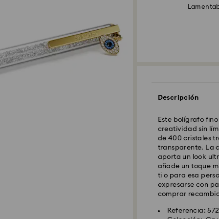
Lamentabl
Descripción
Este bolígrafo fin
creatividad sin lím
de 400 cristales t
transparente. La 
aporta un look ult
añade un toque mis
ti o para esa pers
expresarse con pa
comprar recambios
Referencia: 57