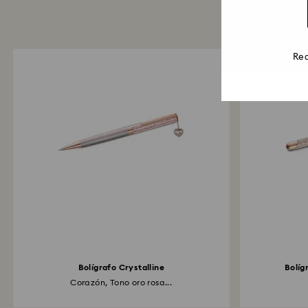
Rea
Bolígrafo Crystalline
Bolíg
Corazón, Tono oro rosa...