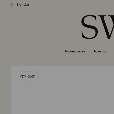
Tiendas
Accesskeys list
0 - Header
1 - Main content
2 - Footer
Novedades
Joyería