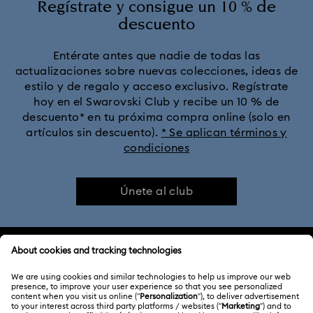
Regístrate y consigue un 10 % de
descuento
Entérate antes que nadie de todas las
actualizaciones sobre nuevas colecciones, ideas de
estilo y de regalo y acceso exclusivo. Regístrate
hoy en el Swarovski Club y recibe un 10 % de
descuento* en tu próxima compra online (solo en
artículos sin descuento).
* Se aplican términos y
condiciones
Únete al club
ATENCIÓN AL CLIENTE
Información general del servicio al cliente