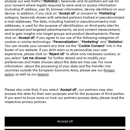
ACERCA DE NOSOTROS
Saldo de la tarjeta regalo
Acerca de Swarovski
Estado de la reparación
CONDICIONES LEGALES
Trabaja con nosotros
Contacto
Condiciones De Uso
Alumni Community
Guía de tamaños
Otros países/regiones
Terminos & Condiciones
English
Deutsch
Español
Français
Para profesionales
Buscador de tiendas
Política De Privacidad
Mapa Web
Consentimiento De Cookies
Swarovski Created Diamonds
Pie De Imprenta
Kristallwelten
Copyright ⓒ 2026 Swarovski. Todos los derechos
Información sobre REACH
reservados.
Code of Conduct & Policies
SWAROVSKI® y el logotipo del cisne son marcas
comerciales registradas de Swarovski AG.
Declaración de consentimiento de protección de datos