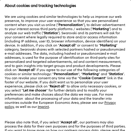
ATENCIÓN AL CLIENTE
Información general del servicio al cliente
ACERCA DE NOSOTROS
Saldo de la tarjeta regalo
Acerca de Swarovski
Estado de la reparación
CONDICIONES LEGALES
Trabaja con nosotros
Contacto
Condiciones De Uso
Alumni Community
Guía de tamaños
Otros países/regiones
Terminos & Condiciones
English
Deutsch
Español
Français
Para profesionales
Buscador de tiendas
Política De Privacidad
Mapa Web
Consentimiento De Cookies
Swarovski Created Diamonds
Pie De Imprenta