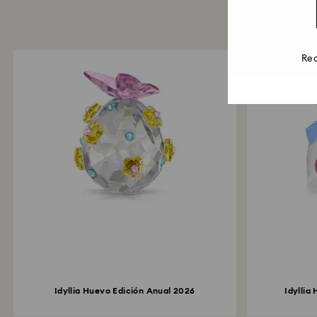
Rea
Idyllia Huevo Edición Anual 2026
Idyllia