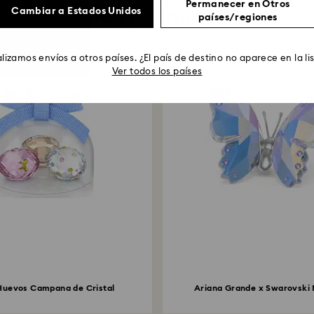
Permanecer en Otros
También podría gustarte
Cambiar a Estados Unidos
países/regiones
lizamos envíos a otros países. ¿El país de destino no aparece en la li
Ver todos los países
 Huevos Campana de Cristal
Ariana Grande x Swarovski