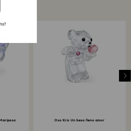
sta?
 Mariposa
Oso Kris Un beso lleno amor