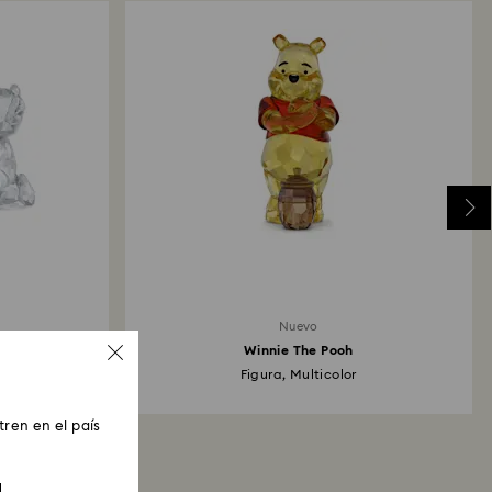
Nuevo
Winnie The Pooh
Figura, Multicolor
ren en el país