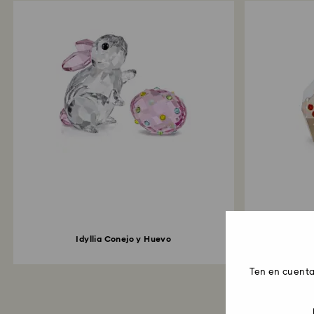
Mo Fi
Idyllia Conejo y Huevo
Ten en cuenta