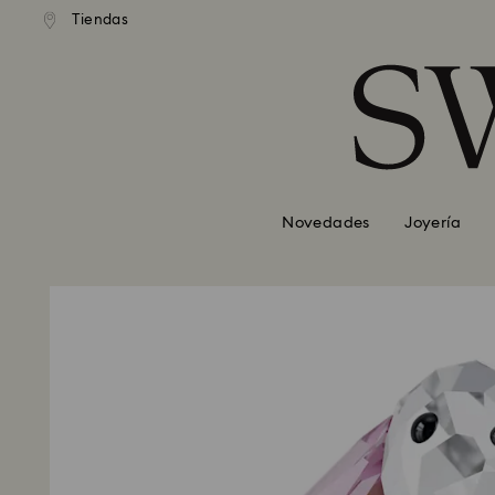
Tiendas
Accesskeys list
0 - Header
1 - Main content
2 - Footer
Novedades
Joyería