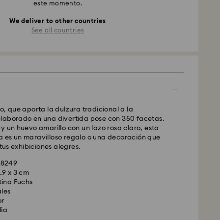
este momento.
We deliver to other countries
See all countries
o, que aporta la dulzura tradicional a la
laborado en una divertida pose con 350 facetas.
y un huevo amarillo con un lazo rosa claro, esta
 es un maravilloso regalo o una decoración que
 tus exhibiciones alegres.
48249
.9 x 3 cm
tina Fuchs
ales
or
lia