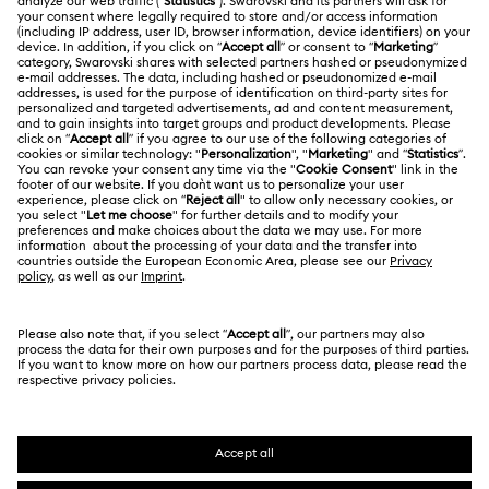
Saldo de la tarjeta regalo
Acerca de Swarovski
Estado de la reparación
CONDICIONES LEGALES
Trabaja con nosotros
Contacto
Condiciones De Uso
Alumni Community
Guía de tamaños
Otros países/regiones
Terminos & Condiciones
English
Deutsch
Español
Français
Para profesionales
Buscador de tiendas
Política De Privacidad
Mapa Web
Consentimiento De Cookies
Swarovski Created Diamonds
Pie De Imprenta
Kristallwelten
Copyright ⓒ 2026 Swarovski. Todos los derechos
Información sobre REACH
reservados.
Code of Conduct & Policies
SWAROVSKI® y el logotipo del cisne son marcas
comerciales registradas de Swarovski AG.
Declaración de consentimiento de protección de datos