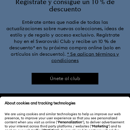
Regístrate y consigue un 10 % de
descuento
Entérate antes que nadie de todas las
actualizaciones sobre nuevas colecciones, ideas de
estilo y de regalo y acceso exclusivo. Regístrate
hoy en el Swarovski Club y recibe un 10 % de
descuento* en tu próxima compra online (solo en
artículos sin descuento).
* Se aplican términos y
condiciones
Únete al club
ATENCIÓN AL CLIENTE
Información general del servicio al cliente
ACERCA DE NOSOTROS