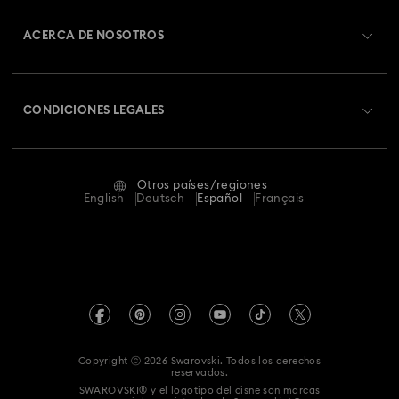
Información general del servicio al cliente
ACERCA DE NOSOTROS
Saldo de la tarjeta regalo
Acerca de Swarovski
Estado de la reparación
CONDICIONES LEGALES
Trabaja con nosotros
Contacto
Condiciones De Uso
Alumni Community
Guía de tamaños
Otros países/regiones
Terminos & Condiciones
English
Deutsch
Español
Français
Para profesionales
Buscador de tiendas
Política De Privacidad
Mapa Web
Pie De Imprenta
Swarovski Created Diamonds
Información sobre REACH
Kristallwelten
Copyright ⓒ 2026 Swarovski. Todos los derechos
Declaración de consentimiento de protección de datos
reservados.
Code of Conduct & Policies
SWAROVSKI® y el logotipo del cisne son marcas